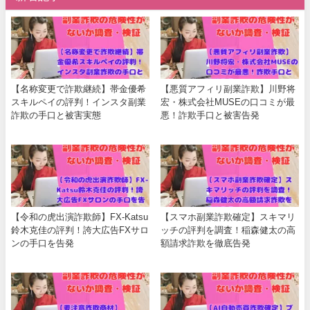
【名称変更で詐欺継続】帯金優希
【悪質アフィリ副業詐欺】川野将
スキルペイの評判！インスタ副業
宏・株式会社MUSEの口コミが最
詐欺の手口と被害実態
悪！詐欺手口と被害告発
【令和の虎出演詐欺師】FX-Katsu
【スマホ副業詐欺確定】スキマリ
鈴木克佳の評判！誇大広告FXサロ
ッチの評判を調査！稲森健太の高
ンの手口を告発
額請求詐欺を徹底告発