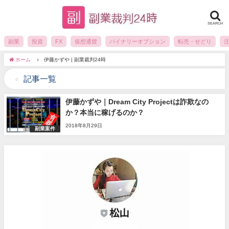
SEARCH
副業
投資
FX
仮想通貨
バイナリーオプション
転売・せどり
ホーム
伊藤かずや | 副業裁判24時
記事一覧
伊藤かずや｜Dream City Projectは詐欺なの
か？本当に稼げるのか？
2018年8月29日
副業案件