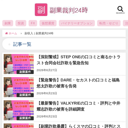
SEARCH
副業
投資
FX
仮想通貨
バイナリーオプション
転売・せどり
ホーム
副収入 | 副業裁判24時
記事一覧
【深刻警戒】STEP ONEの口コミと南るかトラ
スト合同会社詐欺を緊急告知
2026年6月27日
副業案件
【緊急警告】DARE・セカストの口コミと福島
悠太詐欺の被害を告発
2026年6月23日
副業案件
【最新警告】VALKYRIEの口コミ・評判と中井
耀志詐欺の被害を詳細調査
2026年6月23日
副業案件
【副業詐欺暴露】らくスマの口コミ・評判とス