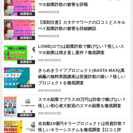
マホ副業詐欺の被害を詳報
2026年6月22日
副業案件
【深刻注意】カタテマワークの口コミとスキル
ペイ副業詐欺の被害を詳細解説
2026年6月22日
副業案件
LOWE(ロウ)は副業詐欺で稼げない？怪しいス
マホ副業は焼き直し案件？徹底調査
2021年10月26日
副業案件
きらめきライフプロジェクト(BASTA MAX)|真
鍋薫の無料実践講座は投資詐欺の疑い？怪しい
プロジェクトを徹底調査
投資案件
2021年10月26日
スマホ副業でプラス30万円は詐欺で稼げない？
怪しい初心者大歓迎のスマホ副業を徹底調査
2021年10月23日
副業案件
全自動10億円キラープロジェクトは投資詐欺？
怪しいキラーシステムを徹底調査【口コミ評