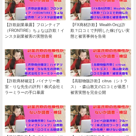
【詐欺副業暴露】フロンティア
【FX商材詐欺】Wealth Onは詐
（FRONTIRE）ちょなは詐欺！イ
欺？口コミで判明した稼げない実
ンスタ副業被害の実態告発
態と被害事例を告発
【詐欺商材確定】バイナリー教
【高額物販詐欺】citrus（シトラ
室・りな先生の評判！株式会社ミ
ス）・森山敦文の口コミが最悪！
ラーミラーの手口暴露
被害実態を完全公開