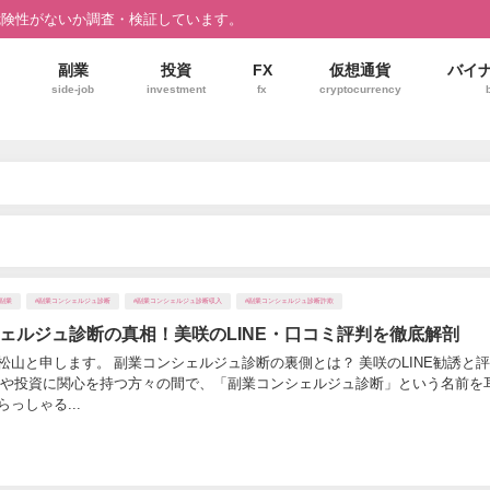
危険性がないか調査・検証しています。
副業
投資
FX
仮想通貨
バイ
side-job
investment
fx
cryptocurrency
#副業
#副業コンシェルジュ診断
#副業コンシェルジュ診断収入
#副業コンシェルジュ診断詐欺
ェルジュ診断の真相！美咲のLINE・口コミ評判を徹底解剖
松山と申します。 副業コンシェルジュ診断の裏側とは？ 美咲のLINE勧誘と
業や投資に関心を持つ方々の間で、「副業コンシェルジュ診断」という名前を
っしゃる...