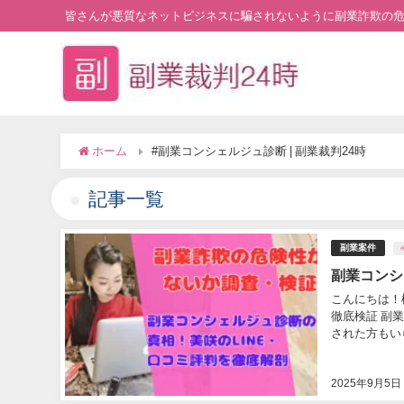
皆さんが悪質なネットビジネスに騙されないように副業詐欺の
ホーム
#副業コンシェルジュ診断 | 副業裁判24時
記事一覧
副業案件
副業コンシ
こんにちは！
徹底検証 副
された方もいら
2025年9月5日