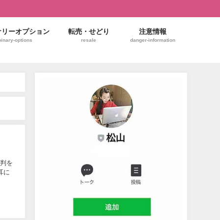
ナリーオプション
転売・せどり
注意情報
binary-options
resale
danger-information
評判を
耳に