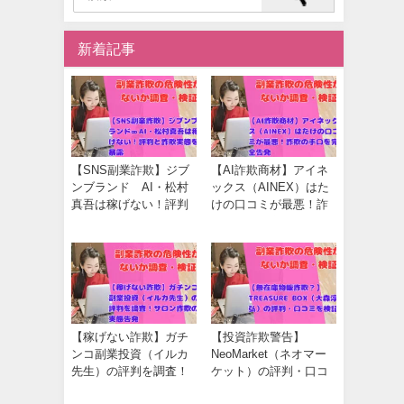
新着記事
【SNS副業詐欺】ジブ
【AI詐欺商材】アイネ
ンブランド∞AI・松村
ックス（AINEX）はた
真吾は稼げない！評判
けの口コミが最悪！詐
と詐欺実態を暴露
欺の手口を完全告発
【稼げない詐欺】ガチ
【投資詐欺警告】
ンコ副業投資（イルカ
NeoMarket（ネオマー
先生）の評判を調査！
ケット）の評判・口コ
サロン詐欺の実態告発
ミを調査