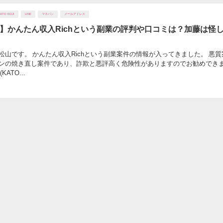
ATO KOJI
LINE
マネパン
メールアドレス
】かんたん収入Richという副業の評判や口コミは？加藤は怪
松山です。 かんたん収入Richという副業案件の情報が入ってきました。 悪質
ンの焼き直し案件であり、詐欺と悪評高く危険性がありますのでお勧めでき
ATO...