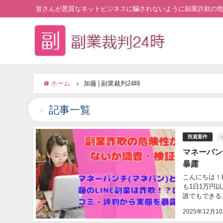
皆さんが悪質なネットビジネスに騙されないように副業詐欺の
ホーム
加藤 | 副業裁判24時
記事一覧
投資案件
マネーパン
暴露
こんにちは！
も1日1万円
誰でもできるよ
2025年12月1