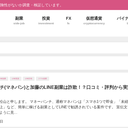
危険性がないか調査・検証しています。
副業
投資
FX
仮想通貨
バイ
side-job
investment
fx
cryptocurrency
LINE副業
LINE投資
LINE詐欺
スマホ副業
チ(マネパン)と加藤のLINE副業は詐欺！？口コミ・評判から
松山と申します。 マネーパンチ、通称マネパンは「スマホ1つで即金」「未
以上」など、簡単に稼げる副業としてLINEで勧誘されている案件です。 宣伝
うに見...
0日