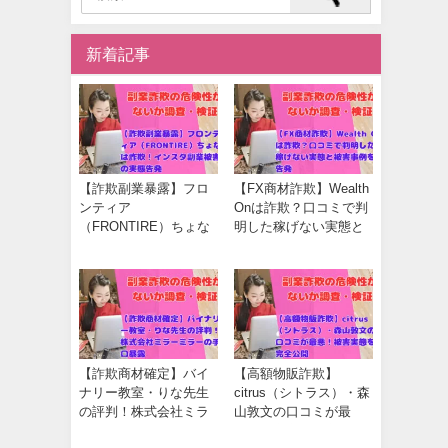
新着記事
【詐欺副業暴露】フロ
【FX商材詐欺】Wealth
ンティア
Onは詐欺？口コミで判
（FRONTIRE）ちょな
明した稼げない実態と
は詐欺！インスタ副業
被害事例を告発
被害の実態告発
【詐欺商材確定】バイ
【高額物販詐欺】
ナリー教室・りな先生
citrus（シトラス）・森
の評判！株式会社ミラ
山敦文の口コミが最
ーミラーの手口暴露
悪！被害実態を完全公