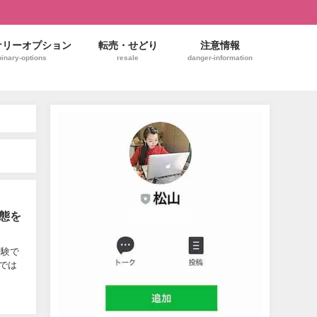
ナリーオプション
転売・せどり
注意情報
binary-options
resale
danger-information
実態を
経験で
文では