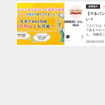
副業案件
K
【マネパン
い？
こんにちは。
であるマネパ
ん。 加藤浩二(K
2022年2月3日