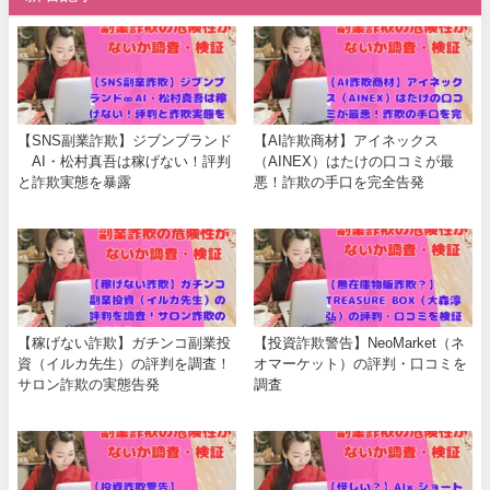
【SNS副業詐欺】ジブンブランド
【AI詐欺商材】アイネックス
∞AI・松村真吾は稼げない！評判
（AINEX）はたけの口コミが最
と詐欺実態を暴露
悪！詐欺の手口を完全告発
【稼げない詐欺】ガチンコ副業投
【投資詐欺警告】NeoMarket（ネ
資（イルカ先生）の評判を調査！
オマーケット）の評判・口コミを
サロン詐欺の実態告発
調査