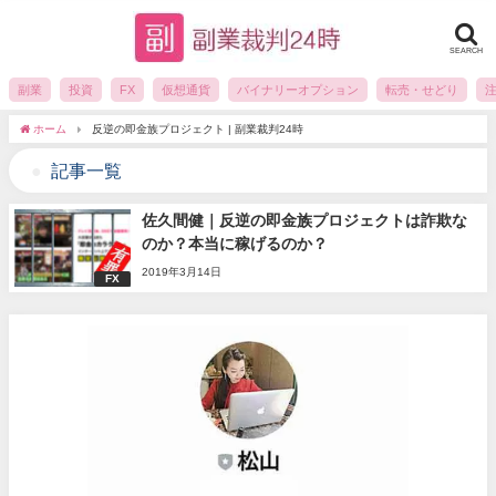
SEARCH
副業
投資
FX
仮想通貨
バイナリーオプション
転売・せどり
ホーム
反逆の即金族プロジェクト | 副業裁判24時
記事一覧
佐久間健｜反逆の即金族プロジェクトは詐欺な
のか？本当に稼げるのか？
2019年3月14日
FX