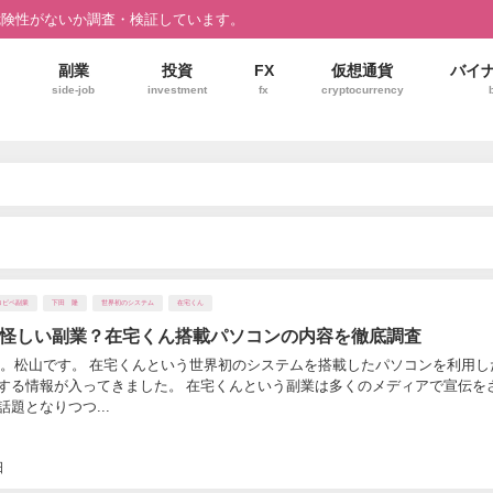
危険性がないか調査・検証しています。
副業
投資
FX
仮想通貨
バイ
side-job
investment
fx
cryptocurrency
コピペ副業
下田 隆
世界初のシステム
在宅くん
怪しい副業？在宅くん搭載パソコンの内容を徹底調査
松山です。 在宅くんという世界初のシステムを搭載したパソコンを利用し
する情報が入ってきました。 在宅くんという副業は多くのメディアで宣伝を
題となりつつ...
日