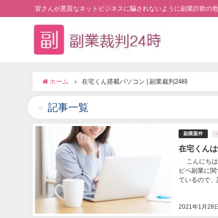
皆さんが悪質なネットビジネスに騙されないように副業詐欺の
ホーム
在宅くん搭載パソコン | 副業裁判24時
記事一覧
副業案件
在宅くんは
こんにちは。
ピペ副業に関
ているので、話
2021年1月28