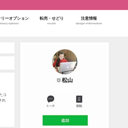
ナリーオプション
転売・せどり
注意情報
binary-options
resale
danger-information
たコ
され