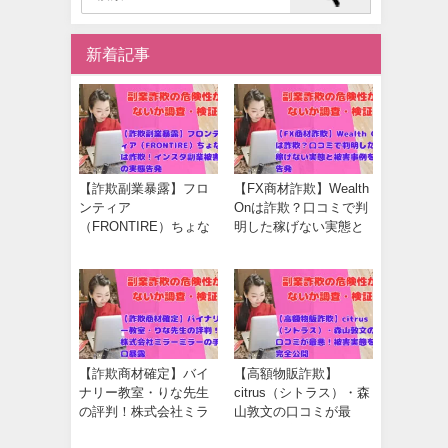
新着記事
【詐欺副業暴露】フロ
【FX商材詐欺】Wealth
ンティア
Onは詐欺？口コミで判
（FRONTIRE）ちょな
明した稼げない実態と
は詐欺！インスタ副業
被害事例を告発
被害の実態告発
【詐欺商材確定】バイ
【高額物販詐欺】
ナリー教室・りな先生
citrus（シトラス）・森
の評判！株式会社ミラ
山敦文の口コミが最
ーミラーの手口暴露
悪！被害実態を完全公