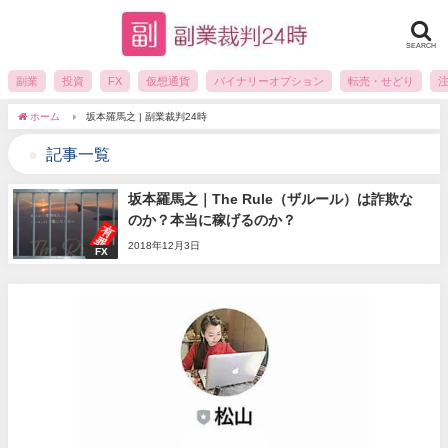
SEARCH
副業
投資
FX
仮想通貨
バイナリーオプション
転売・せどり
ホーム
坂本羅馬之 | 副業裁判24時
記事一覧
坂本羅馬之｜The Rule（ザルール）は詐欺な
のか？本当に稼げるのか？
2018年12月3日
FX