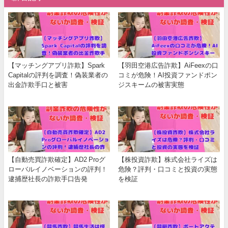
【マッチングアプリ詐欺】Spark
【羽田空港広告詐欺】AiFeexの口
Capitalの評判を調査！偽装業者の
コミが危険！AI投資ファンドポン
出金詐欺手口と被害
ジスキームの被害実態
【自動売買詐欺確定】AD2 Proグ
【株投資詐欺】株式会社ライズは
ローバルイノベーションの評判！
危険？評判・口コミと投資の実態
逮捕歴社長の詐欺手口告発
を検証