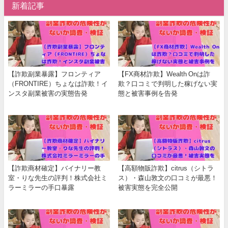
新着記事
【詐欺副業暴露】フロンティア
【FX商材詐欺】Wealth Onは詐
（FRONTIRE）ちょなは詐欺！イ
欺？口コミで判明した稼げない実
ンスタ副業被害の実態告発
態と被害事例を告発
【詐欺商材確定】バイナリー教
【高額物販詐欺】citrus（シトラ
室・りな先生の評判！株式会社ミ
ス）・森山敦文の口コミが最悪！
ラーミラーの手口暴露
被害実態を完全公開