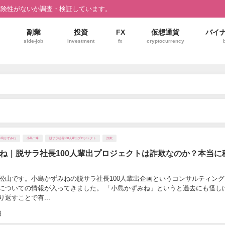
危険性がないか調査・検証しています。
副業
投資
FX
仮想通貨
バイ
side-job
investment
fx
cryptocurrency
小島かずみね
小島一峰
脱サラ社長100人輩出プロジェクト
詐欺
ね｜脱サラ社長100人輩出プロジェクトは詐欺なのか？本当に
松山です。小島かずみねの脱サラ社長100人輩出企画というコンサルティン
についての情報が入ってきました。 「小島かずみね」というと過去にも怪し
返すことで有...
日