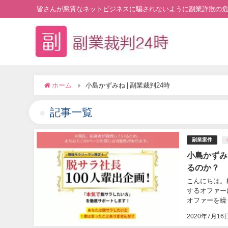
皆さんが悪質なネットビジネスに騙されないように副業詐欺の
ホーム
小島かずみね | 副業裁判24時
記事一覧
副業案件
小島かずみ
るのか？
こんにちは。
するオファー
オファーを繰り
2020年7月16