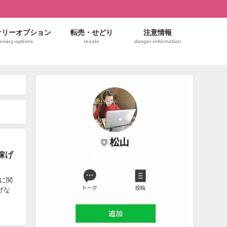
ナリーオプション
転売・せどり
注意情報
binary-options
resale
danger-information
稼げ
グに関
げな