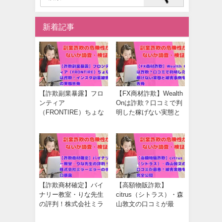
新着記事
【詐欺副業暴露】フロ
【FX商材詐欺】Wealth
ンティア
Onは詐欺？口コミで判
（FRONTIRE）ちょな
明した稼げない実態と
は詐欺！インスタ副業
被害事例を告発
被害の実態告発
【詐欺商材確定】バイ
【高額物販詐欺】
ナリー教室・りな先生
citrus（シトラス）・森
の評判！株式会社ミラ
山敦文の口コミが最
ーミラーの手口暴露
悪！被害実態を完全公