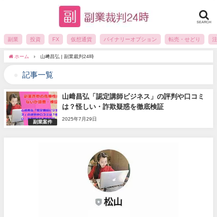
SEARCH
副業
投資
FX
仮想通貨
バイナリーオプション
転売・せどり
ホーム
山﨑昌弘 | 副業裁判24時
記事一覧
山﨑昌弘「認定講師ビジネス」の評判や口コミ
は？怪しい・詐欺疑惑を徹底検証
2025年7月29日
副業案件