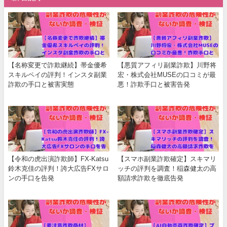
【名称変更で詐欺継続】帯金優希
【悪質アフィリ副業詐欺】川野将
スキルペイの評判！インスタ副業
宏・株式会社MUSEの口コミが最
詐欺の手口と被害実態
悪！詐欺手口と被害告発
【令和の虎出演詐欺師】FX-Katsu
【スマホ副業詐欺確定】スキマリ
鈴木克佳の評判！誇大広告FXサロ
ッチの評判を調査！稲森健太の高
ンの手口を告発
額請求詐欺を徹底告発