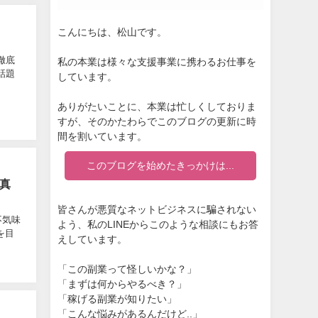
こんにちは、松山です。
徹底
私の本業は様々な支援事業に携わるお仕事を
話題
しています。
ありがたいことに、本業は忙しくしておりま
すが、そのかたわらでこのブログの更新に時
間を割いています。
このブログを始めたきっかけは...
の真
皆さんが悪質なネットビジネスに騙されない
不気味
よう、私のLINEからこのような相談にもお答
を目
えしています。
「この副業って怪しいかな？」
「まずは何からやるべき？」
「稼げる副業が知りたい」
「こんな悩みがあるんだけど..」