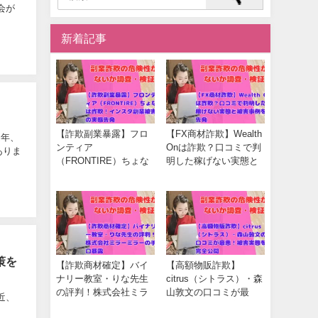
会が
新着記事
【詐欺副業暴露】フロ
【FX商材詐欺】Wealth
近年、
ンティア
Onは詐欺？口コミで判
ありま
（FRONTIRE）ちょな
明した稼げない実態と
は詐欺！インスタ副業
被害事例を告発
被害の実態告発
策を
【詐欺商材確定】バイ
【高額物販詐欺】
ナリー教室・りな先生
citrus（シトラス）・森
の評判！株式会社ミラ
山敦文の口コミが最
最近、
ーミラーの手口暴露
悪！被害実態を完全公