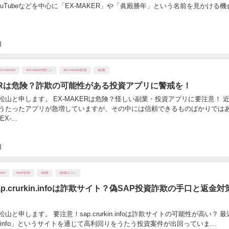
ouTubeなどを中心に「EX-MAKER」や「眞殿勝年」という名前を見かける機
日
EX-MAKER
#EX-MAKER怪しい
#EX-MAKER詐欺
#副業
KERは危険？詐欺の可能性がある投資アプリに警戒を！
松山と申します。 EX-MAKERは危険？怪しい副業・投資アプリに要注意！ 
うたったアプリが急増していますが、その中には信頼できるものばかりでは
-...
日
SAP
#SAP詐欺
#副業
#副業口コミ
p.crurkin.infoは詐欺サイト？偽SAP投資詐欺の手口と返金対
山と申します。 要注意！sap.crurkin.infoは詐欺サイトの可能性が高い？ 
rkin.info」というサイトを通じて高利回りをうたう投資案件が出回っていま...