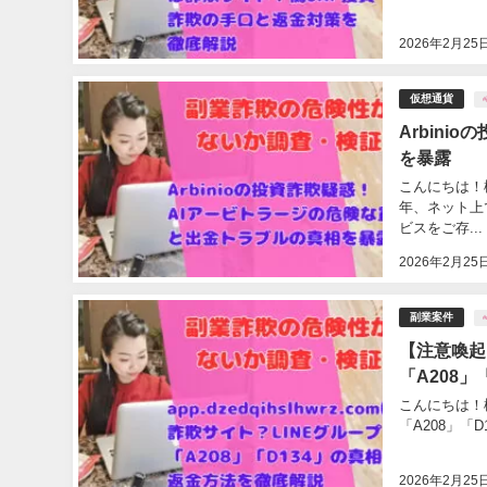
2026年2月25
仮想通貨
Arbin
を暴露
こんにちは！松
年、ネット上
ビスをご存...
2026年2月25
副業案件
#
【注意喚起】
「A208
こんにちは！松山
「A208」「
2026年2月25