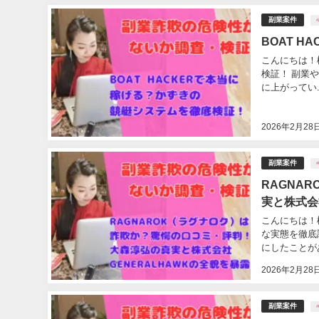
副業案件
BOAT 
こんにちは！
検証！ 副業
に上がってい..
2026年2月28
副業案件
RAGNA
実と株式会
こんにちは！
な実態を徹底
にしたことがあ
2026年2月28
副業案件