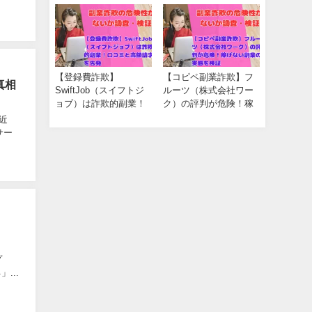
開
【登録費詐欺】
【コピペ副業詐欺】フ
真相
SwiftJob（スイフトジ
ルーツ（株式会社ワー
ョブ）は詐欺的副業！
ク）の評判が危険！稼
口コミと高額請求を告
げない副業の実態を検
近
発
証
サー
プ
...