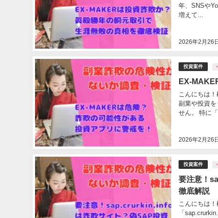
年、SNSやY
増えて...
2026年2月26
投資案件
#
EX-MA
こんにちは！
副業や投資を
せん。 特に「EX
2026年2月26
投資案件
#
要注意！sa
徹底解説
こんにちは！松
「sap.cru