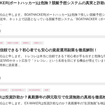
ACKER(ボートハッカー)は危険？競艇予想システムの真実と詐
松山と申します。 BOATHACKER(ボートハッカー)は危険？怪しい競艇予想
 近年、ネット上で話題となっている競艇予想システム「BOATHACKER（ボ
.
日
#副業
#副業スマホ副業
#副業収入
#副業口コミ
信頼できる？初心者でも安心の資産運用副業を徹底解剖！
松山と申します。 トレコレは本当に信頼できる？初心者が手を出すと危険な
最近SNSやネット広告で「トレコレ」という名前を目にする機会が増えていま
単に資産運...
日
EX-MAKER
#EX-MAKER怪しい
#EX-MAKER詐欺
#副業
KERは投資詐欺か？眞殿勝年の胴元取引で生涯無敗の真相を徹底
山と申します。 EX-MAKERは投資詐欺なのか？眞殿勝年の“生涯無敗”を検証