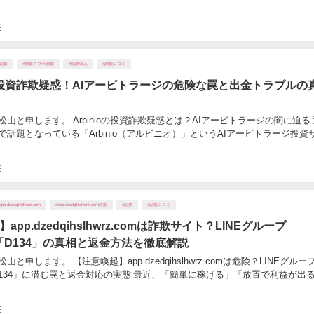
日
#副業
#副業スマホ副業
#副業収入
#副業口コミ
ioの投資詐欺疑惑！AIアービトラージの危険な罠と出金トラブルの
山と申します。 Arbinioの投資詐欺疑惑とは？AIアービトラージの闇に迫る 
で話題となっている「Arbinio（アルビニオ）」というAIアービトラージ投資
日
app.dzedqihslhwrz.com
#app.dzedqihslhwrz.com詐欺
#副業
#副業口コミ
app.dzedqihslhwrz.comは詐欺サイト？LINEグループ
」「D134」の真相と返金方法を徹底解説
と申します。 【注意喚起】app.dzedqihslhwrz.comは危険？LINEグルー
D134」に潜む罠と返金対応の実態 最近、「簡単に稼げる」「放置で利益が出る」
日