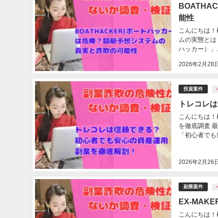
BOATH
能性
こんにちは！
ムの実態とは
ハッカー）」..
2026年2月28
投資案件
トレコレは
こんにちは！
を徹底調査 
「初心者でも簡
2026年2月26
副業案件
#
EX-MA
こんにちは！松