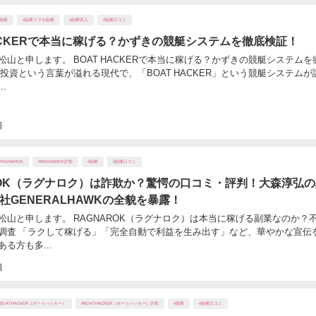
#副業
#副業スマホ副業
#副業収入
#副業口コミ
HACKERで本当に稼げる？かずきの競艇システムを徹底検証！
松山と申します。 BOAT HACKERで本当に稼げる？かずきの競艇システムを
や投資という言葉が溢れる現代で、「BOAT HACKER」という競艇システムが
.
日
#RAGNAROK
#RAGNAROK詐欺
#副業
#副業口コミ
ROK（ラグナロク）は詐欺か？驚愕の口コミ・評判！大森淳弘
社GENERALHAWKの全貌を暴露！
松山と申します。 RAGNAROK（ラグナロク）は本当に稼げる副業なのか？
調査 「ラクして稼げる」「完全自動で利益を生み出す」など、華やかな宣伝
る方も多...
日
#BOATHACKER（ボートハッカー）
#BOATHACKER（ボートハッカー）詐欺
#副業
#副業口コミ