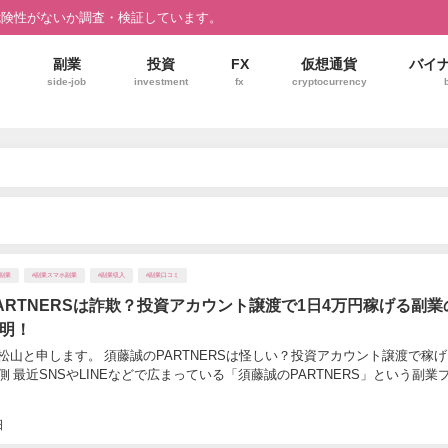
危険性がないか調査・検証しています。
副業
投資
FX
仮想通貨
バイ
side-job
investment
fx
cryptocurrency
#副業
#副業スマホ副業
#副業収入
#副業口コミ
ARTNERSは詐欺？投資アカウント譲渡で1日4万円稼げる副業
明！
松山と申します。 須藤誠のPARTNERSは怪しい？投資アカウント譲渡で稼
 最近SNSやLINEなどで広まっている「須藤誠のPARTNERS」という副業
日