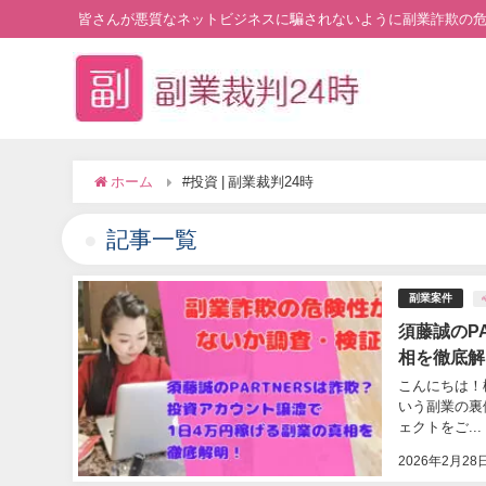
皆さんが悪質なネットビジネスに騙されないように副業詐欺の
ホーム
#投資 | 副業裁判24時
記事一覧
副業案件
須藤誠のP
相を徹底解
こんにちは！
いう副業の裏側
ェクトをご...
2026年2月28