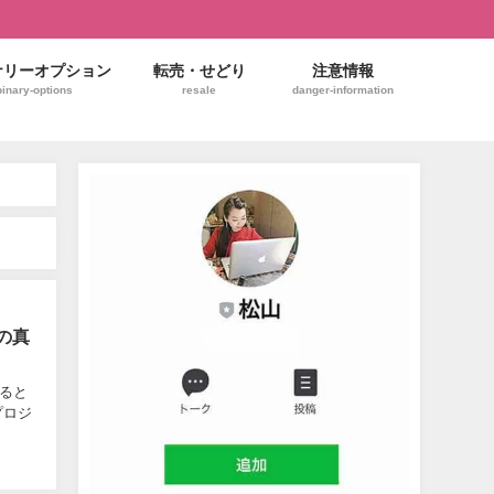
ナリーオプション
転売・せどり
注意情報
binary-options
resale
danger-information
の真
げると
プロジ