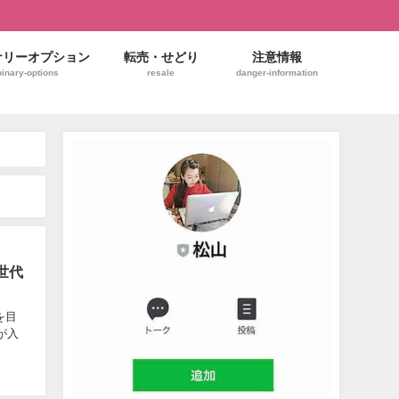
ナリーオプション
転売・せどり
注意情報
binary-options
resale
danger-information
世代
を目
が入