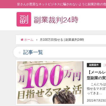
皆さんが悪質なネットビジネスに騙されないように副業詐欺の
ホーム
月100万目指せる | 副業裁判24時
記事一覧
副業案件
M
【メールレ
型副業の実
こんにちは。松
指せるマネ活
ってきま...
2021年7月23