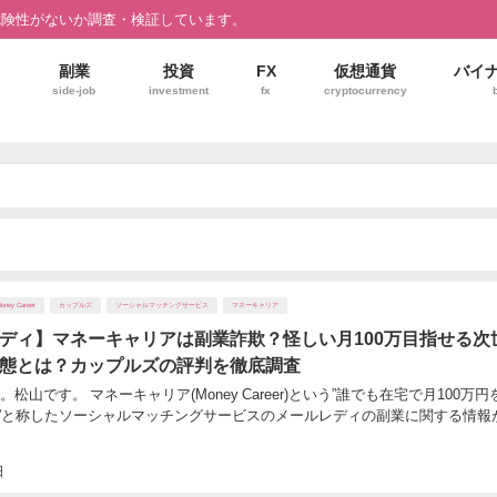
危険性がないか調査・検証しています。
副業
投資
FX
仮想通貨
バイ
side-job
investment
fx
cryptocurrency
oney Career
カップルズ
ソーシャルマッチングサービス
マネーキャリア
ディ】マネーキャリアは副業詐欺？怪しい月100万目指せる次
態とは？カップルズの評判を徹底調査
山です。 マネーキャリア(Money Career)という”誰でも在宅で月100万円
”と称したソーシャルマッチングサービスのメールレディの副業に関する情報
日