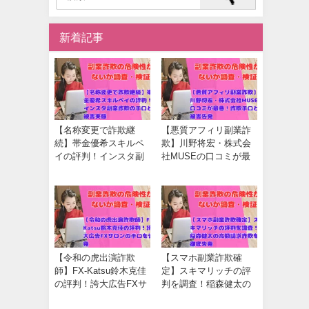
新着記事
【名称変更で詐欺継
【悪質アフィリ副業詐
続】帯金優希スキルペ
欺】川野将宏・株式会
イの評判！インスタ副
社MUSEの口コミが最
業詐欺の手口と被害実
悪！詐欺手口と被害告
態
発
【令和の虎出演詐欺
【スマホ副業詐欺確
師】FX-Katsu鈴木克佳
定】スキマリッチの評
の評判！誇大広告FXサ
判を調査！稲森健太の
ロンの手口を告発
高額請求詐欺を徹底告