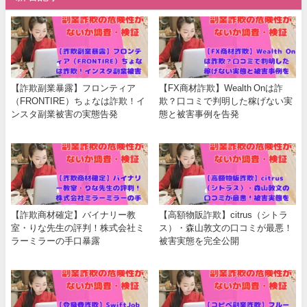
【詐欺副業暴露】フロンティア
【FX商材詐欺】Wealth Onは詐
（FRONTIRE）ちょなは詐欺！イ
欺？口コミで判明した稼げない実
ンスタ副業被害の実態告発
態と被害事例を告発
【詐欺商材確定】バイナリー教
【高額物販詐欺】citrus（シトラ
室・りな先生の評判！株式会社ミ
ス）・森山敦文の口コミが最悪！
ラーミラーの手口暴露
被害実態を完全公開