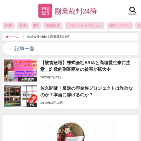
SEARCH
副業
投資
FX
仮想通貨
バイナリーオプション
転売・せどり
ホーム
株式会社ARIA | 副業裁判24時
記事一覧
【被害急増】株式会社ARIAと高垣愛生来に注
意｜詐欺的副業商材の被害が拡大中
2026年7月2日
副業案件
佐久間健｜反逆の即金族プロジェクトは詐欺な
のか？本当に稼げるのか？
2019年3月14日
FX