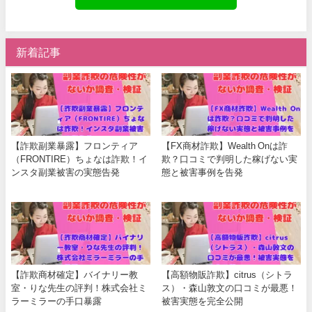
新着記事
【詐欺副業暴露】フロンティア
【FX商材詐欺】Wealth Onは詐
（FRONTIRE）ちょなは詐欺！イ
欺？口コミで判明した稼げない実
ンスタ副業被害の実態告発
態と被害事例を告発
【詐欺商材確定】バイナリー教
【高額物販詐欺】citrus（シトラ
室・りな先生の評判！株式会社ミ
ス）・森山敦文の口コミが最悪！
ラーミラーの手口暴露
被害実態を完全公開