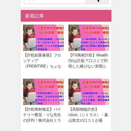
新着記事
【詐欺副業暴露】フロ
【FX商材詐欺】Wealth
ンティア
Onは詐欺？口コミで判
（FRONTIRE）ちょな
明した稼げない実態と
は詐欺！インスタ副業
被害事例を告発
被害の実態告発
【詐欺商材確定】バイ
【高額物販詐欺】
ナリー教室・りな先生
citrus（シトラス）・森
の評判！株式会社ミラ
山敦文の口コミが最
ーミラーの手口暴露
悪！被害実態を完全公