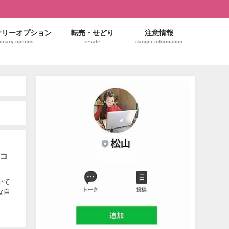
ナリーオプション
転売・せどり
注意情報
binary-options
resale
danger-information
コ
いて
な自