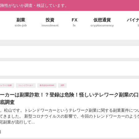
危険性がないか調査・検証しています。
副業
投資
FX
仮想通貨
バイ
side-job
investment
fx
cryptocurrency
テレワーク副業
トレンドワーカー
株式会社AVENIR
浅野
ーカーは副業詐欺！？登録は危険！怪しいテレワーク副業の口
底調査
松山です。トレンドワーカーというテレワーク副業に関する副業案件につ
てきました。 新型コロナウイルスの影響で、今回のトレンドワーカーのよう
副業が流行して...
日