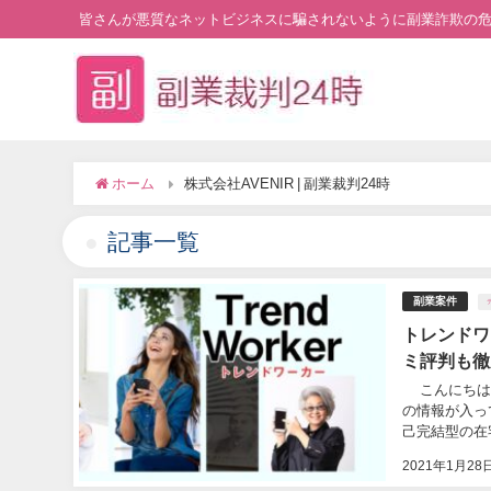
皆さんが悪質なネットビジネスに騙されないように副業詐欺の
ホーム
株式会社AVENIR | 副業裁判24時
記事一覧
副業案件
トレンドワ
ミ評判も徹
こんにちは。
の情報が入っ
己完結型の在宅
2021年1月28