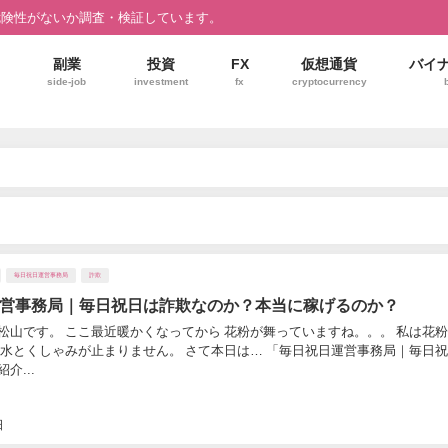
危険性がないか調査・検証しています。
副業
投資
FX
仮想通貨
バイ
side-job
investment
fx
cryptocurrency
毎日祝日運営事務局
詐欺
営事務局｜毎日祝日は詐欺なのか？本当に稼げるのか？
松山です。 ここ最近暖かくなってから 花粉が舞っていますね。。。 私は花
鼻水とくしゃみが止まりません。 さて本日は… 「毎日祝日運営事務局｜毎日祝
介...
日