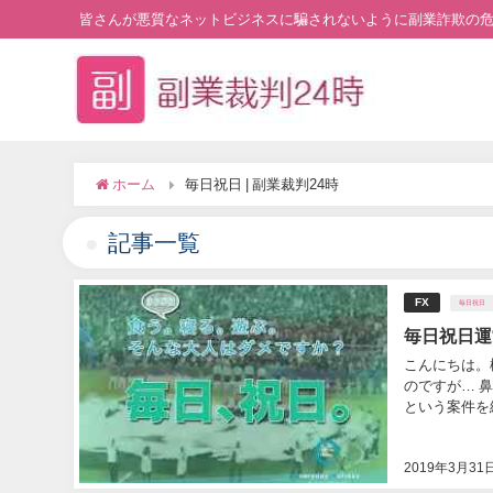
皆さんが悪質なネットビジネスに騙されないように副業詐欺の
ホーム
毎日祝日 | 副業裁判24時
記事一覧
FX
毎日祝日
毎日祝日運
こんにちは。
のですが… 
という案件を紹
2019年3月31