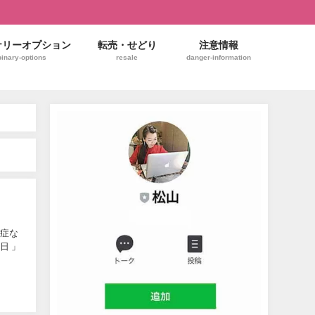
ナリーオプション
転売・せどり
注意情報
binary-options
resale
danger-information
粉症な
日 」