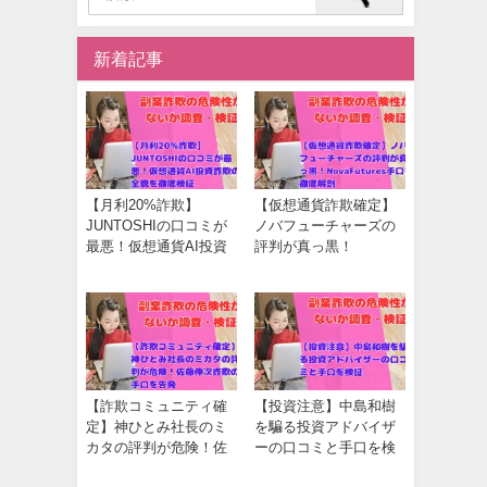
新着記事
【月利20%詐欺】
【仮想通貨詐欺確定】
JUNTOSHIの口コミが
ノバフューチャーズの
最悪！仮想通貨AI投資
評判が真っ黒！
詐欺の全貌を徹底検証
NovaFutures手口を徹底
解剖
【詐欺コミュニティ確
【投資注意】中島和樹
定】神ひとみ社長のミ
を騙る投資アドバイザ
カタの評判が危険！佐
ーの口コミと手口を検
藤伸次詐欺の手口を告
証