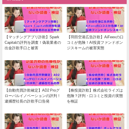
【マッチングアプリ詐欺】Spark
【羽田空港広告詐欺】AiFeexの口
Capitalの評判を調査！偽装業者の
コミが危険！AI投資ファンドポン
出金詐欺手口と被害
ジスキームの被害実態
【自動売買詐欺確定】AD2 Proグ
【株投資詐欺】株式会社ライズは
ローバルイノベーションの評判！
危険？評判・口コミと投資の実態
逮捕歴社長の詐欺手口告発
を検証