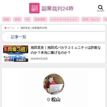
SEARCH
副業
投資
FX
仮想通貨
バイナリーオプション
転売・せどり
ホーム
池田宜史 | 副業裁判24時
記事一覧
池田宜史｜池田式バカラコミュニティは詐欺な
のか？本当に稼げるのか？
2020年4月19日
投資案件