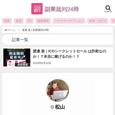
SEARCH
副業
投資
FX
仮想通貨
バイナリーオプション
転売・せどり
ホーム
渡邊 楽 | 副業裁判24時
記事一覧
渡邊 楽｜ICOシークレットセール は詐欺なの
か！？本当に稼げるのか！？
2018年6月10日
仮想通貨