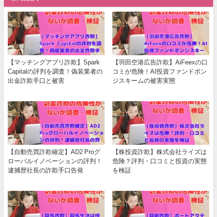
【マッチングアプリ詐欺】Spark
【羽田空港広告詐欺】AiFeexの口
Capitalの評判を調査！偽装業者の
コミが危険！AI投資ファンドポン
出金詐欺手口と被害
ジスキームの被害実態
【自動売買詐欺確定】AD2 Proグ
【株投資詐欺】株式会社ライズは
ローバルイノベーションの評判！
危険？評判・口コミと投資の実態
逮捕歴社長の詐欺手口告発
を検証