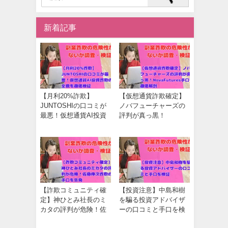
新着記事
【月利20%詐欺】
【仮想通貨詐欺確定】
JUNTOSHIの口コミが
ノバフューチャーズの
最悪！仮想通貨AI投資
評判が真っ黒！
詐欺の全貌を徹底検証
NovaFutures手口を徹底
解剖
【詐欺コミュニティ確
【投資注意】中島和樹
定】神ひとみ社長のミ
を騙る投資アドバイザ
カタの評判が危険！佐
ーの口コミと手口を検
藤伸次詐欺の手口を告
証