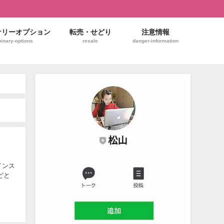
ナリーオプション
転売・せどり
注意情報
binary-options
resale
danger-information
インス
どと