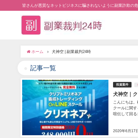
皆さんが悪質なネットビジネスに騙されないように副業詐欺の
ホーム
犬神空 | 副業裁判24時
記事一覧
投資案件
犬神空｜ク
こんにちは。
クールに関す
喧伝して回るオ
2020年6月17