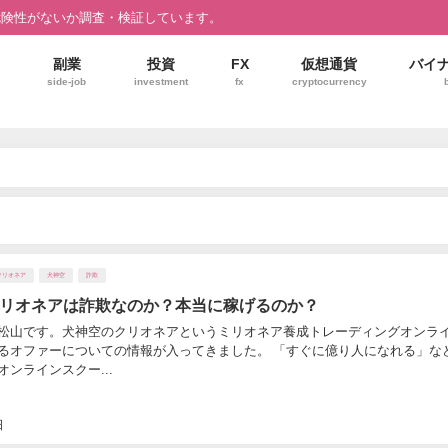
危険性がないか調査・検証しています。
副業
投資
FX
仮想通貨
バイ
side-job
investment
fx
cryptocurrency
クリオネア
犬神空
詐欺
リオネアは詐欺なのか？本当に稼げるのか？
松山です。犬神空のクリオネアというミリオネア養成トレーディングオンラ
るオファーについての情報が入ってきました。 「すぐに億り人になれる」な
ンラインスクー...
日