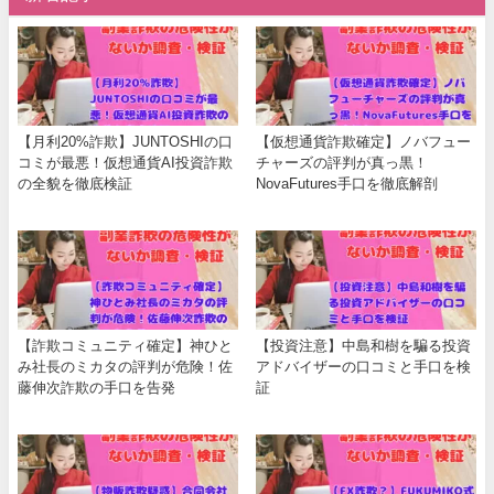
【月利20%詐欺】JUNTOSHIの口
【仮想通貨詐欺確定】ノバフュー
コミが最悪！仮想通貨AI投資詐欺
チャーズの評判が真っ黒！
の全貌を徹底検証
NovaFutures手口を徹底解剖
【詐欺コミュニティ確定】神ひと
【投資注意】中島和樹を騙る投資
み社長のミカタの評判が危険！佐
アドバイザーの口コミと手口を検
藤伸次詐欺の手口を告発
証