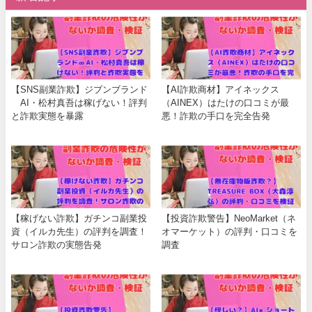
【SNS副業詐欺】ジブンブランド
【AI詐欺商材】アイネックス
∞AI・松村真吾は稼げない！評判
（AINEX）はたけの口コミが最
と詐欺実態を暴露
悪！詐欺の手口を完全告発
【稼げない詐欺】ガチンコ副業投
【投資詐欺警告】NeoMarket（ネ
資（イルカ先生）の評判を調査！
オマーケット）の評判・口コミを
サロン詐欺の実態告発
調査