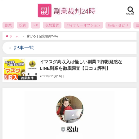
SEARCH
副業
投資
FX
仮想通貨
バイナリーオプション
転売・せどり
ホーム
稼げる | 副業裁判24時
記事一覧
イマスグ高収入は怪しい副業？詐欺疑惑な
LINE副業を徹底調査【口コミ評判】
2021年11月16日
副業案件