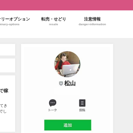
ナリーオプション
転売・せどり
注意情報
binary-options
resale
danger-information
リで稼
ってき
でし