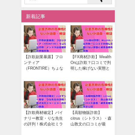
新着記事
【詐欺副業暴露】フロ
【FX商材詐欺】Wealth
ンティア
Onは詐欺？口コミで判
（FRONTIRE）ちょな
明した稼げない実態と
は詐欺！インスタ副業
被害事例を告発
被害の実態告発
【詐欺商材確定】バイ
【高額物販詐欺】
ナリー教室・りな先生
citrus（シトラス）・森
の評判！株式会社ミラ
山敦文の口コミが最
ーミラーの手口暴露
悪！被害実態を完全公