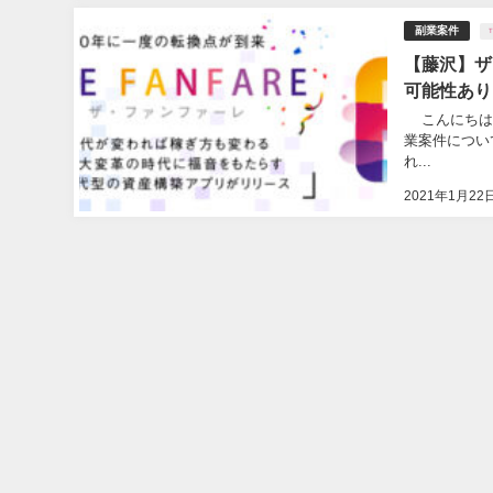
副業案件
【藤沢】ザ
可能性あり
こんにちは。
業案件について
れ...
2021年1月22