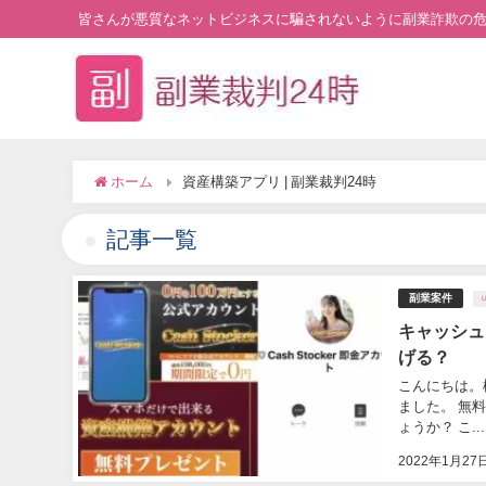
皆さんが悪質なネットビジネスに騙されないように副業詐欺の
ホーム
資産構築アプリ | 副業裁判24時
記事一覧
副業案件
キャッシュ
げる？
こんにちは。松
ました。 無
ょうか？ こ...
2022年1月27