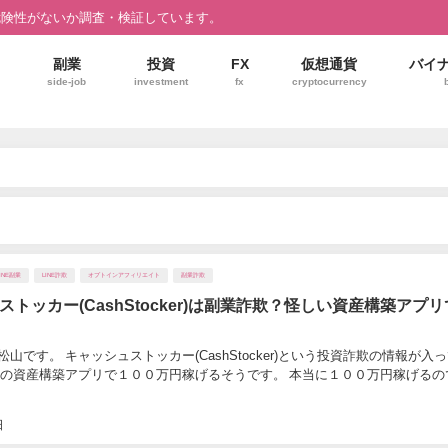
危険性がないか調査・検証しています。
副業
投資
FX
仮想通貨
バイ
side-job
investment
fx
cryptocurrency
LINE副業
LINE詐欺
オプトインアフィリエイト
副業詐欺
ストッカー(CashStocker)は副業詐欺？怪しい資産構築アプ
山です。 キャッシュストッカー(CashStocker)という投資詐欺の情報が入
料の資産構築アプリで１００万円稼げるそうです。 本当に１００万円稼げるの
日