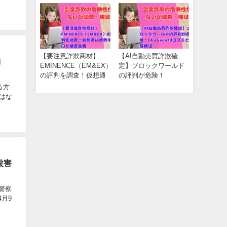
発
【要注意詐欺商材】
【AI自動売買詐欺確
コ
EMINENCE（EM&EX）
定】ブロックワールド
の評判を調査！仮想通
の評判が危険！
貨詐欺手口と被害全貌
blockworld口コミと実態
る方
検証
はな
被害
警察
月9