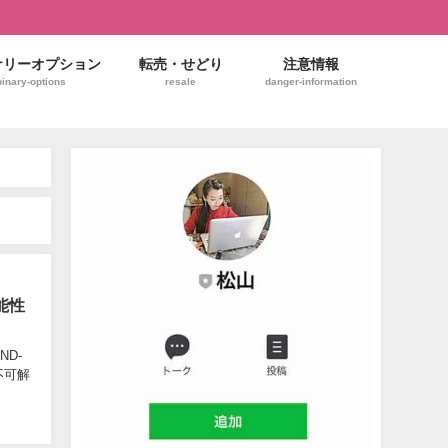
ナリーオプション
転売・せどり
注意情報
binary-options
resale
danger-information
能性
ND-
不可解