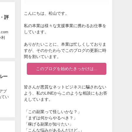
こんにちは、松山です。
ミ・評
私の本業は様々な支援事業に携わるお仕事を
しています。
com
い利
ありがたいことに、本業は忙しくしておりま
すが、そのかたわらでこのブログの更新に時
間を割いています。
このブログを始めたきっかけは...
ルー
皆さんが悪質なネットビジネスに騙されない
アプ
よう、私のLINEからこのような相談にもお答
れてい
えしています。
「この副業って怪しいかな？」
「まずは何からやるべき？」
「稼げる副業が知りたい」
「こんな悩みがあるんだけど..」