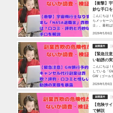
【衝撃】宇
妙な手口を
こんにちは！
らメッセージ
士」。最初は疑
2026年5月6日
副業案件
【緊急注意
い勧誘の実
こんにちは！
している「G
GW（ゴールデ
2026年5月6日
副業案件
【危険サイ
で解説