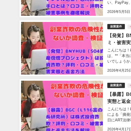
い、PayPay、L
2026年5月5日
副業案件
【発覚】B
ミ・被害実
こんにちは！
は、**「本
いでしょうか。 
2026年4月25
副業案件
【暴露】B
実態と返金
こんにちは！
による「摘発
日にART法律事
2026年4月17