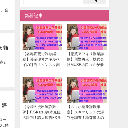
と、合
新着記事
者が語
【名称変更で詐欺継
【悪質アフィリ副業詐
続】帯金優希スキルペ
欺】川野将宏・株式会
拠点と
イの評判！インスタ副
社MUSEの口コミが最
業詐欺の手口と被害実
悪！詐欺手口と被害告
態
発
・評
【令和の虎出演詐欺
【スマホ副業詐欺確
師】FX-Katsu鈴木克佳
定】スキマリッチの評
の評判！誇大広告FXサ
判を調査！稲森健太の
コー
ロンの手口を告発
高額請求詐欺を徹底告
及に伴