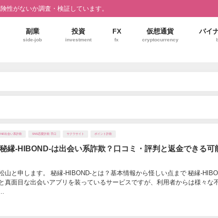
危険性がないか調査・検証しています。
副業
投資
FX
仮想通貨
バイ
side-job
investment
fx
cryptocurrency
LINE出会い系詐欺
SNS恋愛詐欺 手口
サクラサイト
ポイント詐欺
秘縁-HIBOND-は出会い系詐欺？口コミ・評判と返金できる可
山と申します。 秘縁-HIBOND-とは？基本情報から怪しい点まで 秘縁-HIBO
と真面目な出会いアプリを装っているサービスですが、利用者からは様々な
.