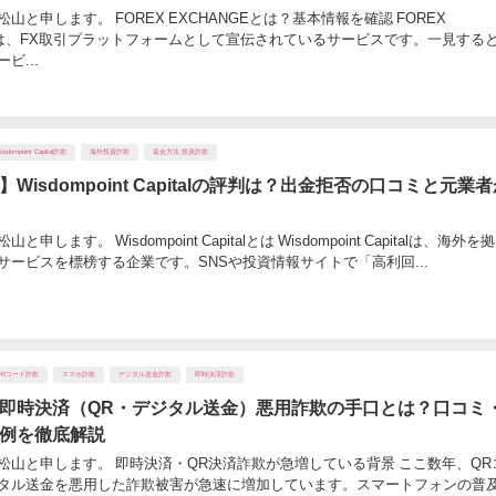
山と申します。 FOREX EXCHANGEとは？基本情報を確認 FOREX
GEは、FX取引プラットフォームとして宣伝されているサービスです。一見する
ビ...
isdompoint Capital詐欺
海外投資詐欺
返金方法 投資詐欺
Wisdompoint Capitalの評判は？出金拒否の口コミと元業
申します。 Wisdompoint Capitalとは Wisdompoint Capitalは、海外を
サービスを標榜する企業です。SNSや投資情報サイトで「高利回...
QRコード詐欺
スマホ詐欺
デジタル送金詐欺
即時決済詐欺
即時決済（QR・デジタル送金）悪用詐欺の手口とは？口コミ
例を徹底解説
松山と申します。 即時決済・QR決済詐欺が急増している背景 ここ数年、QR
タル送金を悪用した詐欺被害が急速に増加しています。スマートフォンの普