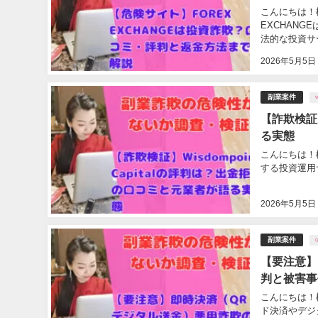
こんにちは！松
EXCHAN
法的な投資サー
2026年5月5日
副業案件
W
【詐欺検証】
る実態
こんにちは！松山と
する投資運用
2026年5月5日
副業案件
【要注意】
判と被害事
こんにちは！
ド決済やデジ