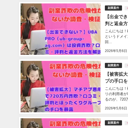
副業案件
u
【出金できな
判と返金方
こんにちは！松山
というドメイ
回...
2026年5月6日
副業案件
【被害拡大
プの手口を
こんにちは！
リの利用者が
るのが、720
2026年5月6日
副業案件