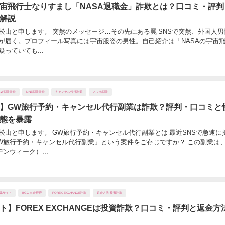
宙飛行士なりすまし「NASA退職金」詐欺とは？口コミ・評判
解説
松山と申します。 突然のメッセージ…その先にある罠 SNSで突然、外国人男
が届く。プロフィール写真には宇宙服姿の男性。自己紹介は「NASAの宇宙
っていても...
GW副業詐欺
LINE副業詐欺
キャンセル代行副業
スマホ副業
】GW旅行予約・キャンセル代行副業は詐欺？評判・口コミと
態を暴露
松山と申します。 GW旅行予約・キャンセル代行副業とは 最近SNSで急速に
W旅行予約・キャンセル代行副業」という案件をご存じですか？ この副業は
ンウィーク）...
#偽サイト
BGC 出金拒否
FOREX EXCHANGE詐欺
返金方法 投資詐欺
ト】FOREX EXCHANGEは投資詐欺？口コミ・評判と返金方