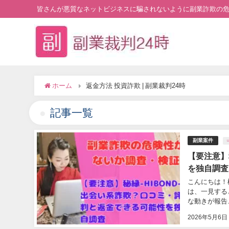
皆さんが悪質なネットビジネスに騙されないように副業詐欺の
ホーム
返金方法 投資詐欺 | 副業裁判24時
記事一覧
副業案件
【要注意】
を独自調査
こんにちは！松
は、一見する
な動きが報告..
2026年5月6日