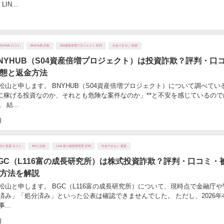
IN...
BNYHUB 口コミ
BNYHUB 詐欺
S04資産倍増プロジェクト 評判
出金できない 投資
NYHUB（S04資産倍増プロジェクト）は投資詐欺？評判・口
態と返金方法
松山と申します。 BNYHUB（S04資産倍増プロジェクト）について調べてい
当に稼げる投資なのか、それとも危険な案件なのか」**と不安を感じているので
結...
日
BGC 投資 口コミ
BGC 詐欺
L116 富の成長研究所 評判
出金できない 投資
GC（L116富の成長研究所）は株式投資詐欺？評判・口コミ・
方法を解説
松山と申します。 BGC（L116富の成長研究所）について、現時点で金融庁や
済み」「処分済み」といった公表は確認できませんでした。 ただし、2026年4
...
日