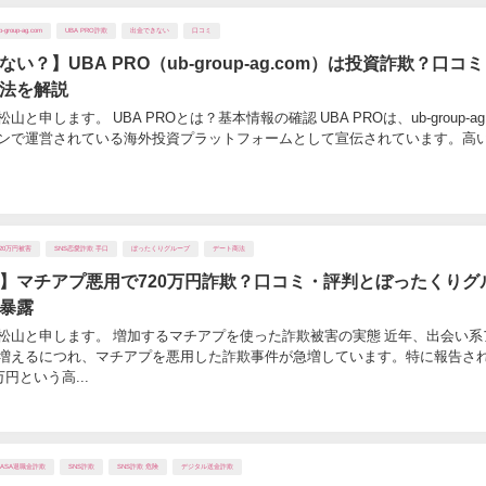
b-group-ag.com
UBA PRO詐欺
出金できない
口コミ
い？】UBA PRO（ub-group-ag.com）は投資詐欺？口コ
法を解説
と申します。 UBA PROとは？基本情報の確認 UBA PROは、ub-group-ag.
ンで運営されている海外投資プラットフォームとして宣伝されています。高
720万円被害
SNS恋愛詐欺 手口
ぼったくりグループ
デート商法
】マチアプ悪用で720万円詐欺？口コミ・評判とぼったくりグ
暴露
松山と申します。 増加するマチアプを使った詐欺被害の実態 近年、出会い系
増えるにつれ、マチアプを悪用した詐欺事件が急増しています。特に報告さ
万円という高...
NASA退職金詐欺
SNS詐欺
SNS詐欺 危険
デジタル送金詐欺