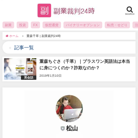
SEARCH
副業
投資
FX
仮想通貨
バイナリーオプション
転売・せどり
ホーム
重森千草 | 副業裁判24時
記事一覧
重森ちぐさ（千草）｜プラスワン英語法は本当
に身につくのか？詐欺なのか？
2019年1月10日
英会話