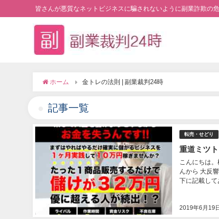
皆さんが悪質なネットビジネスに騙されないように副業詐欺の
ホーム
金トレの法則 | 副業裁判24時
記事一覧
転売・せどり
重道ミツト
こんにちは。
んから 大反
下に記載してあ
2019年6月19