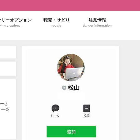
ナリーオプション
転売・せどり
注意情報
binary-options
resale
danger-information
ザーさ
 一番