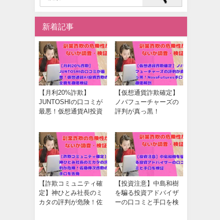
新着記事
【月利20%詐欺】
【仮想通貨詐欺確定】
JUNTOSHIの口コミが
ノバフューチャーズの
最悪！仮想通貨AI投資
評判が真っ黒！
詐欺の全貌を徹底検証
NovaFutures手口を徹底
解剖
【詐欺コミュニティ確
【投資注意】中島和樹
定】神ひとみ社長のミ
を騙る投資アドバイザ
カタの評判が危険！佐
ーの口コミと手口を検
藤伸次詐欺の手口を告
証