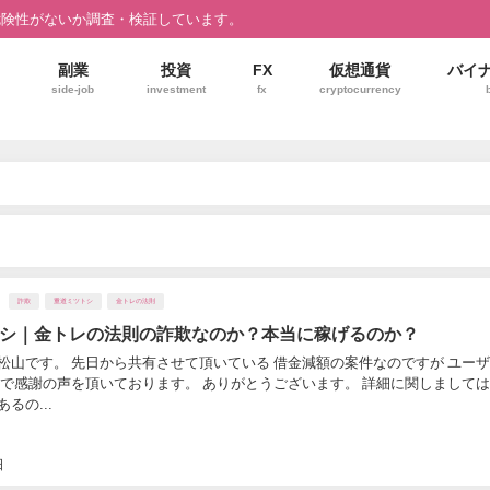
危険性がないか調査・検証しています。
副業
投資
FX
仮想通貨
バイ
side-job
investment
fx
cryptocurrency
詐欺
重道ミツトシ
金トレの法則
シ｜金トレの法則の詐欺なのか？本当に稼げるのか？
松山です。 先日から共有させて頂いている 借金減額の案件なのですが ユー
響で感謝の声を頂いております。 ありがとうございます。 詳細に関しましては
るの...
日