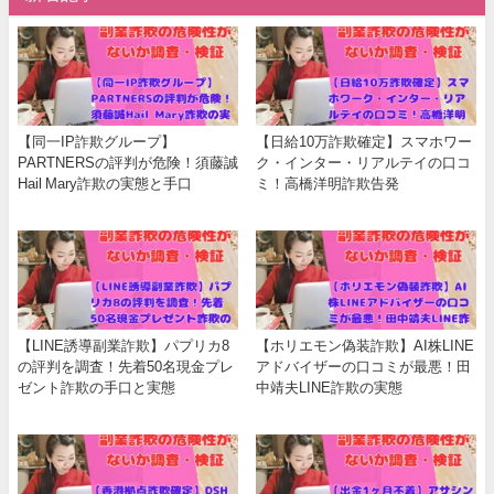
【同一IP詐欺グループ】
【日給10万詐欺確定】スマホワー
PARTNERSの評判が危険！須藤誠
ク・インター・リアルテイの口コ
Hail Mary詐欺の実態と手口
ミ！高橋洋明詐欺告発
【LINE誘導副業詐欺】パプリカ8
【ホリエモン偽装詐欺】AI株LINE
の評判を調査！先着50名現金プレ
アドバイザーの口コミが最悪！田
ゼント詐欺の手口と実態
中靖夫LINE詐欺の実態