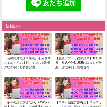
新着記事
【名称変更で詐欺継続】帯金優希
【悪質アフィリ副業詐欺】川野将
スキルペイの評判！インスタ副業
宏・株式会社MUSEの口コミが最
詐欺の手口と被害実態
悪！詐欺手口と被害告発
【令和の虎出演詐欺師】FX-Katsu
【スマホ副業詐欺確定】スキマリ
鈴木克佳の評判！誇大広告FXサロ
ッチの評判を調査！稲森健太の高