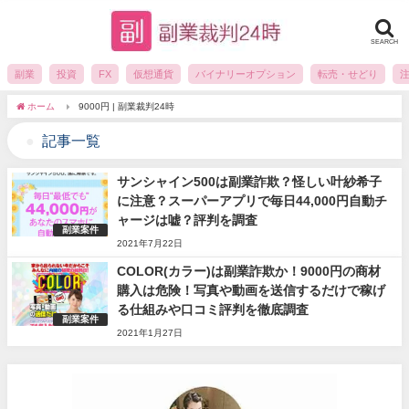
SEARCH
副業
投資
FX
仮想通貨
バイナリーオプション
転売・せどり
ホーム
9000円 | 副業裁判24時
記事一覧
サンシャイン500は副業詐欺？怪しい叶紗希子
に注意？スーパーアプリで毎日44,000円自動チ
ャージは嘘？評判を調査
副業案件
2021年7月22日
COLOR(カラー)は副業詐欺か！9000円の商材
購入は危険！写真や動画を送信するだけで稼げ
る仕組みや口コミ評判を徹底調査
副業案件
2021年1月27日