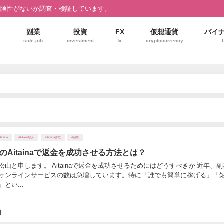
危険性がないか調査・検証しています。
副業
投資
FX
仮想通貨
バイ
side-job
investment
fx
cryptocurrency
Aitaina
#Aitaina収入
#Aitaina詐欺
#副業
のAitainaで返金を成功させる方法とは？
山と申します。 Aitainaで返金を成功させるためにはどうすべきか 近年、
オンラインサービスの数は急増しています。特に「誰でも簡単に稼げる」「
とい...
日