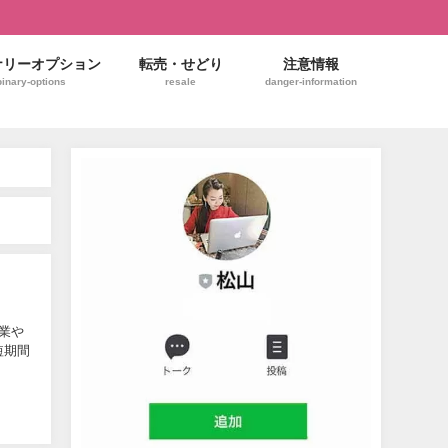
ナリーオプション
転売・せどり
注意情報
binary-options
resale
danger-information
副業や
短期間