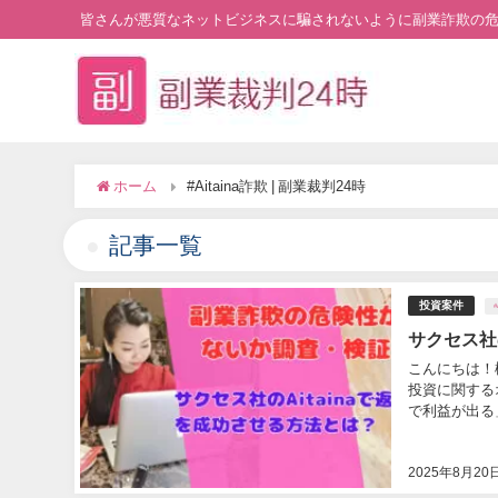
皆さんが悪質なネットビジネスに騙されないように副業詐欺の
ホーム
#Aitaina詐欺 | 副業裁判24時
記事一覧
投資案件
#
サクセス社
こんにちは！松
投資に関する
で利益が出る」
2025年8月20