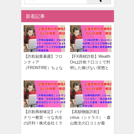
新着記事
【詐欺副業暴露】フロ
【FX商材詐欺】Wealth
ンティア
Onは詐欺？口コミで判
（FRONTIRE）ちょな
明した稼げない実態と
は詐欺！インスタ副業
被害事例を告発
被害の実態告発
【詐欺商材確定】バイ
【高額物販詐欺】
ナリー教室・りな先生
citrus（シトラス）・森
の評判！株式会社ミラ
山敦文の口コミが最
ーミラーの手口暴露
悪！被害実態を完全公