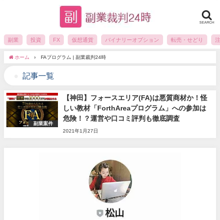
SEARCH
副業
投資
FX
仮想通貨
バイナリーオプション
転売・せどり
ホーム
FAプログラム | 副業裁判24時
記事一覧
【神田】フォースエリア(FA)は悪質商材か！怪
しい教材「ForthAreaプログラム」への参加は
危険！？運営や口コミ評判も徹底調査
副業案件
2021年1月27日