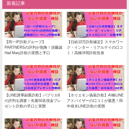
新着記事
【同一IP詐欺グループ】
【日給10万詐欺確定】スマホワー
PARTNERSの評判が危険！須藤誠
ク・インター・リアルテイの口コ
Hail Mary詐欺の実態と手口
ミ！高橋洋明詐欺告発
【LINE誘導副業詐欺】パプリカ8
【ホリエモン偽装詐欺】AI株LINE
の評判を調査！先着50名現金プレ
アドバイザーの口コミが最悪！田
ゼント詐欺の手口と実態
中靖夫LINE詐欺の実態