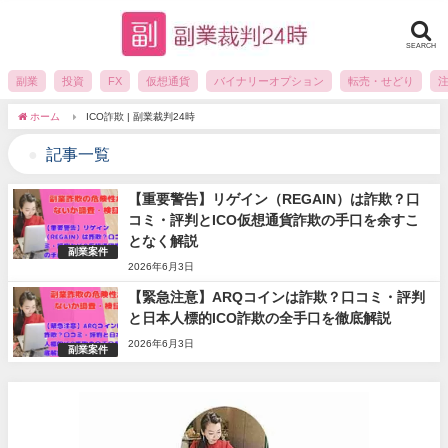
SEARCH
副業
投資
FX
仮想通貨
バイナリーオプション
転売・せどり
ホーム
ICO詐欺 | 副業裁判24時
記事一覧
【重要警告】リゲイン（REGAIN）は詐欺？口
コミ・評判とICO仮想通貨詐欺の手口を余すこ
となく解説
副業案件
2026年6月3日
【緊急注意】ARQコインは詐欺？口コミ・評判
と日本人標的ICO詐欺の全手口を徹底解説
2026年6月3日
副業案件