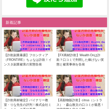
新着記事
【詐欺副業暴露】フロンティア
【FX商材詐欺】Wealth Onは詐
（FRONTIRE）ちょなは詐欺！イ
欺？口コミで判明した稼げない実
ンスタ副業被害の実態告発
態と被害事例を告発
【詐欺商材確定】バイナリー教
【高額物販詐欺】citrus（シトラ
室・りな先生の評判！株式会社ミ
ス）・森山敦文の口コミが最悪！