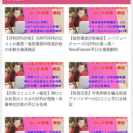
【月利20%詐欺】JUNTOSHIの口
【仮想通貨詐欺確定】ノバフュー
コミが最悪！仮想通貨AI投資詐欺
チャーズの評判が真っ黒！
の全貌を徹底検証
NovaFutures手口を徹底解剖
【詐欺コミュニティ確定】神ひと
【投資注意】中島和樹を騙る投資
み社長のミカタの評判が危険！佐
アドバイザーの口コミと手口を検
藤伸次詐欺の手口を告発
証