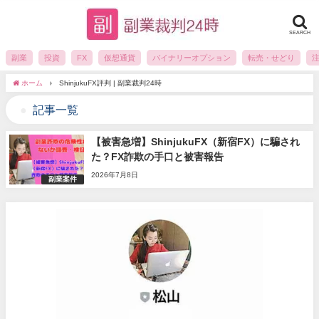
SEARCH
副業
投資
FX
仮想通貨
バイナリーオプション
転売・せどり
ホーム
ShinjukuFX評判 | 副業裁判24時
記事一覧
【被害急増】ShinjukuFX（新宿FX）に騙され
た？FX詐欺の手口と被害報告
2026年7月8日
副業案件