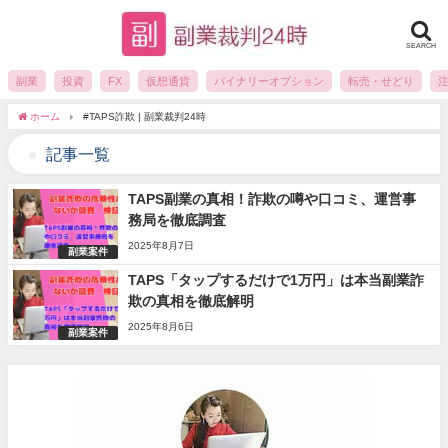
SEARCH
副業
投資
FX
仮想通貨
バイナリーオプション
転売・せどり
ホーム
#TAPS詐欺 | 副業裁判24時
記事一覧
TAPS副業の真相！詐欺の噂や口コミ、運営事
務局を徹底調査
2025年8月7日
副業案件
TAPS「タップするだけで1万円」は本当副業詐
欺の真相を徹底解明
2025年8月6日
副業案件