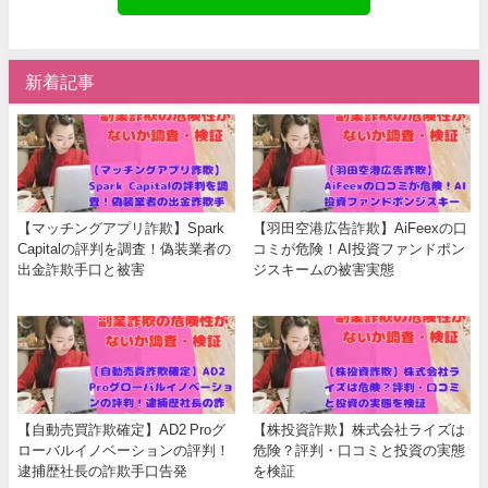
新着記事
【マッチングアプリ詐欺】Spark
【羽田空港広告詐欺】AiFeexの口
Capitalの評判を調査！偽装業者の
コミが危険！AI投資ファンドポン
出金詐欺手口と被害
ジスキームの被害実態
【自動売買詐欺確定】AD2 Proグ
【株投資詐欺】株式会社ライズは
ローバルイノベーションの評判！
危険？評判・口コミと投資の実態
逮捕歴社長の詐欺手口告発
を検証