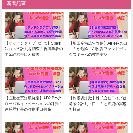
新着記事
【マッチングアプリ詐欺】Spark
【羽田空港広告詐欺】AiFeexの口
Capitalの評判を調査！偽装業者の
コミが危険！AI投資ファンドポン
出金詐欺手口と被害
ジスキームの被害実態
【自動売買詐欺確定】AD2 Proグ
【株投資詐欺】株式会社ライズは
ローバルイノベーションの評判！
危険？評判・口コミと投資の実態
逮捕歴社長の詐欺手口告発
を検証