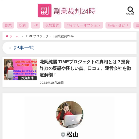
SEARCH
副業
投資
FX
仮想通貨
バイナリーオプション
転売・せどり
ホーム
TIMEプロジェクト | 副業裁判24時
記事一覧
花岡純麗 TIMEプロジェクトの真相とは？投資
詐欺の疑惑や怪しい点、口コミ、運営会社を徹
底解剖！
投資案件
2024年10月25日