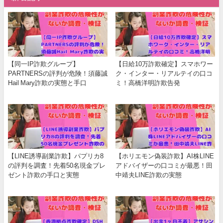
【同一IP詐欺グループ】
【日給10万詐欺確定】スマホワー
PARTNERSの評判が危険！須藤誠
ク・インター・リアルテイの口コ
Hail Mary詐欺の実態と手口
ミ！高橋洋明詐欺告発
【LINE誘導副業詐欺】パプリカ8
【ホリエモン偽装詐欺】AI株LINE
の評判を調査！先着50名現金プレ
アドバイザーの口コミが最悪！田
ゼント詐欺の手口と実態
中靖夫LINE詐欺の実態