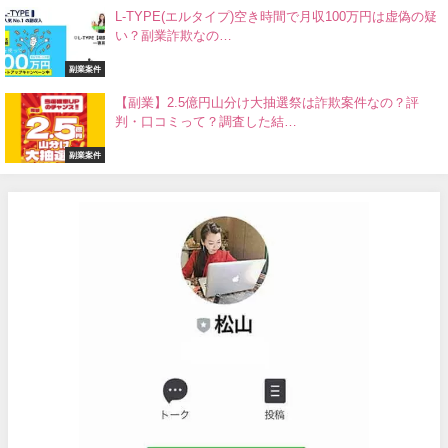
L-TYPE(エルタイプ)空き時間で月収100万円は虚偽の疑
い？副業詐欺なの…
副業案件
【副業】2.5億円山分け大抽選祭は詐欺案件なの？評
判・口コミって？調査した結…
副業案件