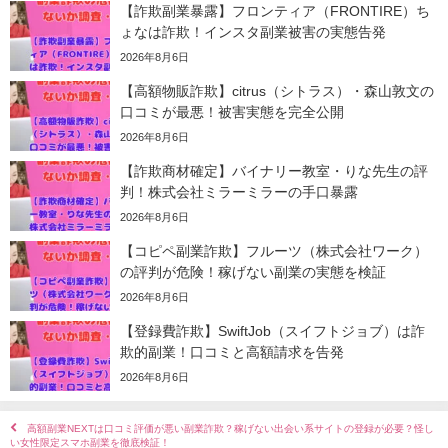
【詐欺副業暴露】フロンティア（FRONTIRE）ち
ょなは詐欺！インスタ副業被害の実態告発
2026年8月6日
【高額物販詐欺】citrus（シトラス）・森山敦文の
口コミが最悪！被害実態を完全公開
2026年8月6日
【詐欺商材確定】バイナリー教室・りな先生の評
判！株式会社ミラーミラーの手口暴露
2026年8月6日
【コピペ副業詐欺】フルーツ（株式会社ワーク）
の評判が危険！稼げない副業の実態を検証
2026年8月6日
【登録費詐欺】SwiftJob（スイフトジョブ）は詐
欺的副業！口コミと高額請求を告発
2026年8月6日
高額副業NEXTは口コミ評価が悪い副業詐欺？稼げない出会い系サイトの登録が必要？怪し
い女性限定スマホ副業を徹底検証！