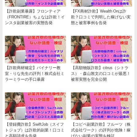
【詐欺副業暴露】フロンティア
【FX商材詐欺】Wealth Onは詐
（FRONTIRE）ちょなは詐欺！イ
欺？口コミで判明した稼げない実
ンスタ副業被害の実態告発
態と被害事例を告発
【詐欺商材確定】バイナリー教
【高額物販詐欺】citrus（シトラ
室・りな先生の評判！株式会社ミ
ス）・森山敦文の口コミが最悪！
ラーミラーの手口暴露
被害実態を完全公開
【登録費詐欺】SwiftJob（スイフ
【コピペ副業詐欺】フルーツ（株
トジョブ）は詐欺的副業！口コミ
式会社ワーク）の評判が危険！稼
と高額請求を告発
げない副業の実態を検証