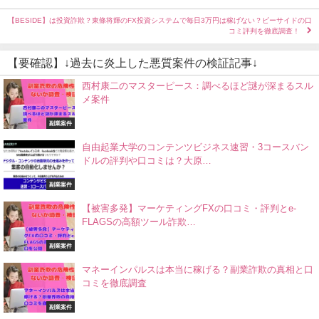
【BESIDE】は投資詐欺？東條将輝のFX投資システムで毎日3万円は稼げない？ビーサイドの口
コミ評判を徹底調査！
【要確認】↓過去に炎上した悪質案件の検証記事↓
西村康二のマスターピース：調べるほど謎が深まるスル
メ案件
副業案件
自由起業大学のコンテンツビジネス速習・3コースバン
ドルの評判や口コミは？大原…
副業案件
【被害多発】マーケティングFXの口コミ・評判とe-
FLAGSの高額ツール詐欺…
副業案件
マネーインパルスは本当に稼げる？副業詐欺の真相と口
コミを徹底調査
副業案件