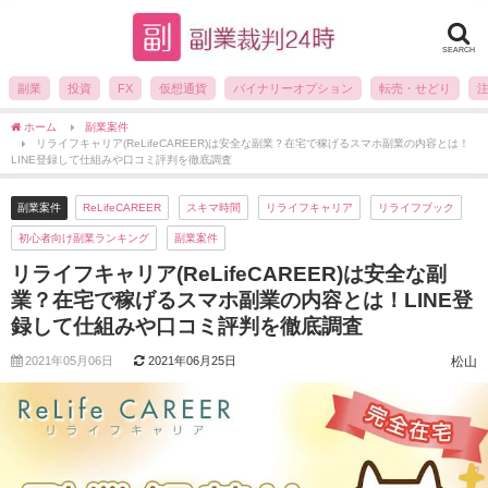
SEARCH
副業
投資
FX
仮想通貨
バイナリーオプション
転売・せどり
ホーム
副業案件
リライフキャリア(ReLifeCAREER)は安全な副業？在宅で稼げるスマホ副業の内容とは！
LINE登録して仕組みや口コミ評判を徹底調査
副業案件
ReLifeCAREER
スキマ時間
リライフキャリア
リライフブック
初心者向け副業ランキング
副業案件
リライフキャリア(ReLifeCAREER)は安全な副
業？在宅で稼げるスマホ副業の内容とは！LINE登
録して仕組みや口コミ評判を徹底調査
2021年05月06日
2021年06月25日
松山