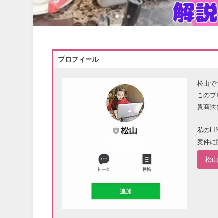
プロフィール
松山で
このブ
質商法
私のL
案件に
松山