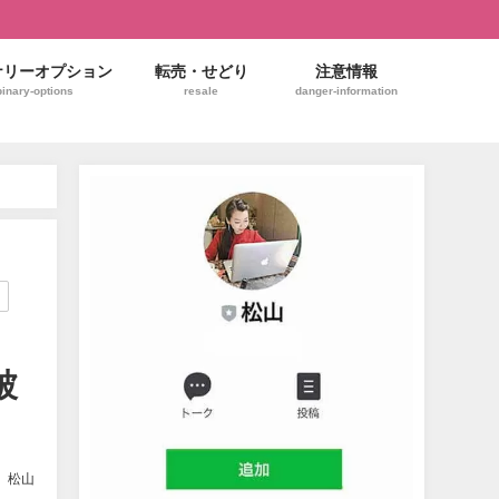
ナリーオプション
転売・せどり
注意情報
binary-options
resale
danger-information
被
松山