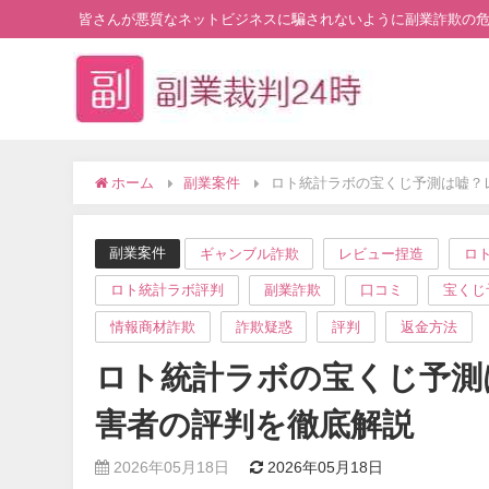
皆さんが悪質なネットビジネスに騙されないように副業詐欺の
ホーム
副業案件
ロト統計ラボの宝くじ予測は嘘？
副業案件
ギャンブル詐欺
レビュー捏造
ロ
ロト統計ラボ評判
副業詐欺
口コミ
宝くじ
情報商材詐欺
詐欺疑惑
評判
返金方法
ロト統計ラボの宝くじ予測
害者の評判を徹底解説
2026年05月18日
2026年05月18日