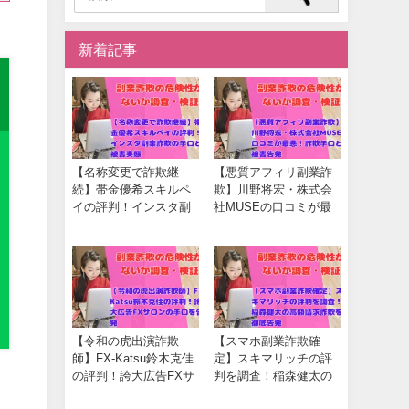
新着記事
【名称変更で詐欺継
【悪質アフィリ副業詐
続】帯金優希スキルペ
欺】川野将宏・株式会
イの評判！インスタ副
社MUSEの口コミが最
業詐欺の手口と被害実
悪！詐欺手口と被害告
態
発
【令和の虎出演詐欺
【スマホ副業詐欺確
師】FX-Katsu鈴木克佳
定】スキマリッチの評
の評判！誇大広告FXサ
判を調査！稲森健太の
ロンの手口を告発
高額請求詐欺を徹底告