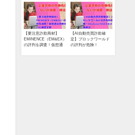
発
【要注意詐欺商材】
【AI自動売買詐欺確
EMINENCE（EM&EX）
定】ブロックワールド
の評判を調査！仮想通
の評判が危険！
貨詐欺手口と被害全貌
blockworld口コミと実態
検証