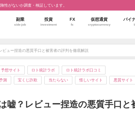
危険性がないか調査・検証しています。
副業
投資
FX
仮想通貨
バイ
side-job
investment
fx
cryptocurrency
レビュー捏造の悪質手口と被害者の評判を徹底解説
ト予想サイト
ロト統計ラボ
ロト統計ラボ口コミ
予測
宝くじ詐欺
当たらない
怪しいサイト
悪質サイト
は嘘？レビュー捏造の悪質手口と