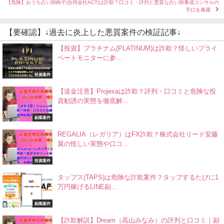
【危険】おうち占い師絢子(合同会社ACT)は詐欺？口コミ・評判と悪質な占い師養成コンサルの
手口を暴露
【要確認】↓過去に炎上した悪質案件の検証記事↓
【投資】プラチナム(PLATINUM)は詐欺？怪しいプライ
ベートモニターに参…
投資案件
【送金注意】Projexaは詐欺？評判・口コミと危険な投
資勧誘の実態を徹底解…
副業案件
REGALIA（レガリア）はFX詐欺？株式会社リード安藤
翼の怪しい実態や口コ…
投資案件
タップス(TAPS)は危険な詐欺案件？タップするたびに1
万円稼げるLINE副…
副業案件
【詐欺解説】Dream（高山みなみ）の評判と口コミ｜副