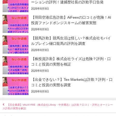
ーションの評判！逮捕歴社長の詐欺手口告発
2026年8月9日
【羽田空港広告詐欺】AiFeexの口コミが危険！AI
投資ファンドポンジスキームの被害実態
2026年8月9日
【競馬詐欺】競馬生活は怪しい？株式会社モバイ
ルブレイン樋口龍馬の評判を調査
2026年8月9日
【株投資詐欺】株式会社ライズは危険？評判・口
コミと投資の実態を検証
2026年8月9日
【出金できない？】Tex Marketsは詐欺？評判・口
コミと投資の実態を調査
2026年8月9日
【完全暴露】VALKYRIE（株式会社Lifinity・中井耀志）は詐欺？口コミ・評判とオートレー
ス詐欺の実態を解説