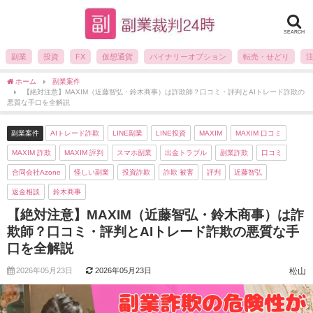
SEARCH
副業
投資
FX
仮想通貨
バイナリーオプション
転売・せどり
ホーム
副業案件
【絶対注意】MAXIM（近藤智弘・鈴木商事）は詐欺師？口コミ・評判とAIトレード詐欺の
悪質な手口を全解説
副業案件
AIトレード詐欺
LINE副業
LINE投資
MAXIM
MAXIM 口コミ
MAXIM 詐欺
MAXIM 評判
スマホ副業
出金トラブル
副業詐欺
口コミ
合同会社Azone
怪しい副業
投資詐欺
詐欺 被害
評判
近藤智弘
返金相談
鈴木商事
【絶対注意】MAXIM（近藤智弘・鈴木商事）は詐
欺師？口コミ・評判とAIトレード詐欺の悪質な手
口を全解説
2026年05月23日
2026年05月23日
松山