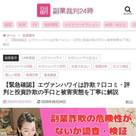
SEARCH
副業
投資
FX
仮想通貨
バイナリーオプション
転売・せどり
ホーム
副業案件
【緊急確認】エヴァンハワイは詐欺？口コミ・評判と投資詐欺の手口と被害実態を丁寧に
解説
副業案件
LINE投資
エヴァンハワイ
エヴァンハワイ口コミ
エヴァンハワイ詐欺
エヴァンハワイ評判
出金できない
副業詐欺
口コミ検証
怪しい投資
投資詐欺
返金相談
【緊急確認】エヴァンハワイは詐欺？口コミ・評
判と投資詐欺の手口と被害実態を丁寧に解説
2026年06月04日
2026年06月04日
松山