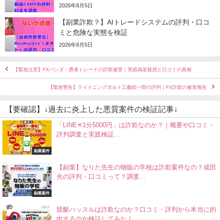
2026年8月5日
【副業詐欺？】AIトレードシステムの評判・口コ
ミと危険な実態を検証
2026年8月5日
【緊急注意】FXパンダ・愚者トレードの詐欺被害｜実績偽装疑惑と口コミの真相
【緊急警告】ライトニングボルト工藤総一郎の評判｜FX詐欺の被害報告
【要確認】↓過去に炎上した悪質案件の検証記事↓
「LINE✕1分5000円」は詐欺なのか？｜概要や口コミ・
評判調査と実践検証…
副業案件
【副業】なりた先生の物販の学校は詐欺案件なの？成田
光の評判・口コミって？調査…
副業案件
競艇ハッスルは詐欺なのか？口コミ・評判から本当に的
中するのか検証してみた！