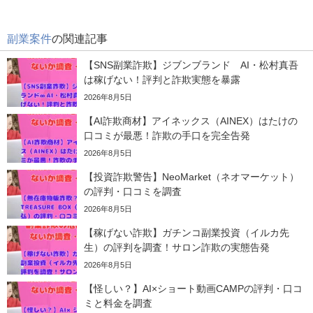
副業案件
の関連記事
【SNS副業詐欺】ジブンブランド∞AI・松村真吾
は稼げない！評判と詐欺実態を暴露
2026年8月5日
【AI詐欺商材】アイネックス（AINEX）はたけの
口コミが最悪！詐欺の手口を完全告発
2026年8月5日
【投資詐欺警告】NeoMarket（ネオマーケット）
の評判・口コミを調査
2026年8月5日
【稼げない詐欺】ガチンコ副業投資（イルカ先
生）の評判を調査！サロン詐欺の実態告発
2026年8月5日
【怪しい？】AI×ショート動画CAMPの評判・口コ
ミと料金を調査