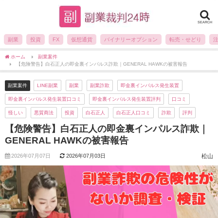
SEARCH
副業
投資
FX
仮想通貨
バイナリーオプション
転売・せどり
ホーム
副業案件
【危険警告】白石正人の即金裏インパルス詐欺｜GENERAL HAWKの被害報告
副業案件
LINE副業
副業
副業詐欺
即金裏インパルス発生装置
即金裏インパルス発生装置口コミ
即金裏インパルス発生装置評判
口コミ
怪しい
悪質商法
投資
白石正人
白石正人口コミ
詐欺
評判
【危険警告】白石正人の即金裏インパルス詐欺｜
GENERAL HAWKの被害報告
2026年07月07日
2026年07月03日
松山