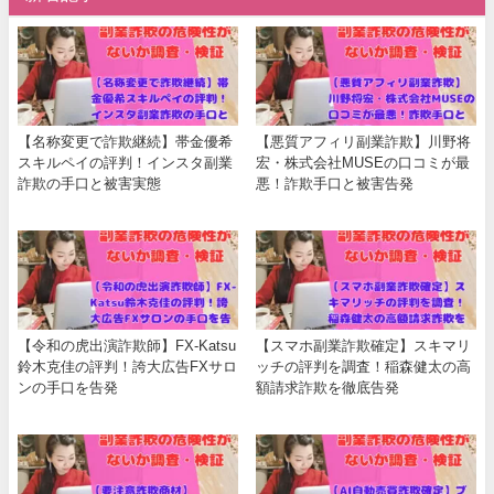
【名称変更で詐欺継続】帯金優希
【悪質アフィリ副業詐欺】川野将
スキルペイの評判！インスタ副業
宏・株式会社MUSEの口コミが最
詐欺の手口と被害実態
悪！詐欺手口と被害告発
【令和の虎出演詐欺師】FX-Katsu
【スマホ副業詐欺確定】スキマリ
鈴木克佳の評判！誇大広告FXサロ
ッチの評判を調査！稲森健太の高
ンの手口を告発
額請求詐欺を徹底告発