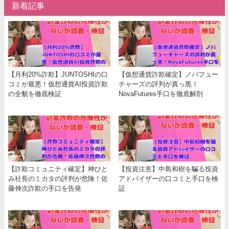
新着記事
【月利20%詐欺】JUNTOSHIの口
【仮想通貨詐欺確定】ノバフュー
コミが最悪！仮想通貨AI投資詐欺
チャーズの評判が真っ黒！
の全貌を徹底検証
NovaFutures手口を徹底解剖
【詐欺コミュニティ確定】神ひと
【投資注意】中島和樹を騙る投資
み社長のミカタの評判が危険！佐
アドバイザーの口コミと手口を検
藤伸次詐欺の手口を告発
証