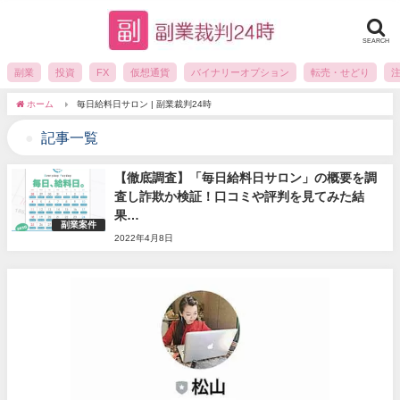
SEARCH
副業
投資
FX
仮想通貨
バイナリーオプション
転売・せどり
ホーム
毎日給料日サロン | 副業裁判24時
記事一覧
【徹底調査】「毎日給料日サロン」の概要を調
査し詐欺か検証！口コミや評判を見てみた結
果…
副業案件
2022年4月8日