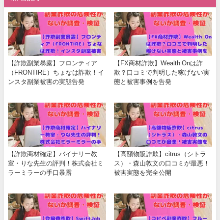
【詐欺副業暴露】フロンティア
【FX商材詐欺】Wealth Onは詐
（FRONTIRE）ちょなは詐欺！イ
欺？口コミで判明した稼げない実
ンスタ副業被害の実態告発
態と被害事例を告発
【詐欺商材確定】バイナリー教
【高額物販詐欺】citrus（シトラ
室・りな先生の評判！株式会社ミ
ス）・森山敦文の口コミが最悪！
ラーミラーの手口暴露
被害実態を完全公開