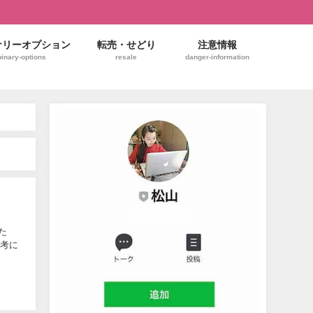
ナリーオプション
転売・せどり
注意情報
binary-options
resale
danger-information
た
参考に