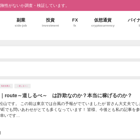
危険性がないか調査・検証しています。
副業
投資
FX
仮想通貨
バイ
side-job
investment
fx
cryptocurrency
海老名勝人
～道しるべ～
｜route～道しるべ～ は詐欺なのか？本当に稼げるのか？
松山です。 この前は東京では台風の予報がでていましたが 皆さん大丈夫でし
LINEでも問いあわせがとても多くなっています！ 皆様、今後とも私の記事を
幸いです...
日