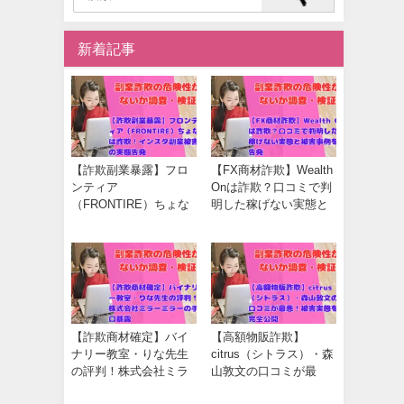
新着記事
【詐欺副業暴露】フロ
【FX商材詐欺】Wealth
ンティア
Onは詐欺？口コミで判
（FRONTIRE）ちょな
明した稼げない実態と
は詐欺！インスタ副業
被害事例を告発
被害の実態告発
【詐欺商材確定】バイ
【高額物販詐欺】
ナリー教室・りな先生
citrus（シトラス）・森
の評判！株式会社ミラ
山敦文の口コミが最
ーミラーの手口暴露
悪！被害実態を完全公