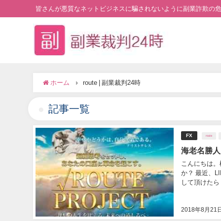
皆さんが悪質なネットビジネスに騙されないように副業詐欺の
ホーム
route | 副業裁判24時
記事一覧
FX
route
海老名勝人
こんにちは。
か？ 最近、
して頂けたら 
2018年8月21