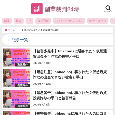
SEARCH
副業
投資
FX
仮想通貨
バイナリーオプション
転売・せどり
ホーム
bbkcoins口コミ | 副業裁判24時
記事一覧
【被害多発中】bbkcoinsに騙された？仮想通
貨出金不可詐欺の被害と手口
2026年7月18日
副業案件
【緊急注意】bbkcoinsに騙された？仮想通貨
詐欺の出金できない被害と手口
2026年7月12日
副業案件
【緊急警告】bbkcoinsに騙された？仮想通貨
投資詐欺の手口と被害報告
2026年7月8日
副業案件
【被害報告】bbkcoinsに騙された人の口コミ