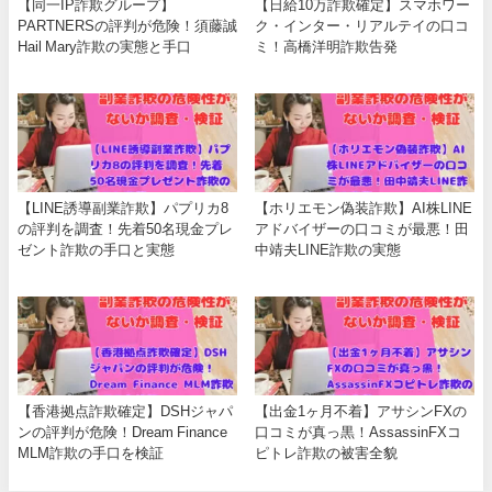
【同一IP詐欺グループ】
【日給10万詐欺確定】スマホワー
PARTNERSの評判が危険！須藤誠
ク・インター・リアルテイの口コ
Hail Mary詐欺の実態と手口
ミ！高橋洋明詐欺告発
【LINE誘導副業詐欺】パプリカ8
【ホリエモン偽装詐欺】AI株LINE
の評判を調査！先着50名現金プレ
アドバイザーの口コミが最悪！田
ゼント詐欺の手口と実態
中靖夫LINE詐欺の実態
【香港拠点詐欺確定】DSHジャパ
【出金1ヶ月不着】アサシンFXの
ンの評判が危険！Dream Finance
口コミが真っ黒！AssassinFXコ
MLM詐欺の手口を検証
ピトレ詐欺の被害全貌