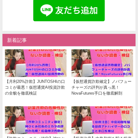
新着記事
【月利20%詐欺】JUNTOSHIの口
【仮想通貨詐欺確定】ノバフュー
コミが最悪！仮想通貨AI投資詐欺
チャーズの評判が真っ黒！
の全貌を徹底検証
NovaFutures手口を徹底解剖