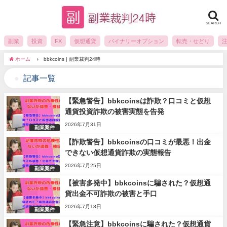
SEARCH
副業
投資
FX
仮想通貨
バイナリーオプション
転売・せどり
ホーム
bbkcoins | 副業裁判24時
記事一覧
【緊急警告】bbkcoinsは詐欺？口コミと仮想
通貨投資詐欺の被害実態を告発
2026年7月31日
副業案件
【詐欺警告】bbkcoinsの口コミが最悪！出金
できない仮想通貨詐欺の実態報告
2026年7月25日
副業案件
【被害多発中】bbkcoinsに騙された？仮想通
貨出金不可詐欺の被害と手口
2026年7月18日
副業案件
【緊急注意】bbkcoinsに騙された？仮想通貨