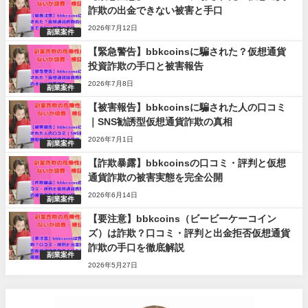
詐欺の出金できない被害と手口
2026年7月12日
副業案件
【緊急警告】bbkcoinsに騙された？仮想通貨
投資詐欺の手口と被害報告
2026年7月8日
副業案件
【被害報告】bbkcoinsに騙された人の口コミ
｜SNS勧誘型仮想通貨詐欺の真相
2026年7月1日
副業案件
【詐欺暴露】bbkcoinsの口コミ・評判と仮想
通貨詐欺の被害実態を完全公開
2026年6月14日
副業案件
【要注意】bbkcoins（ビービーケーコイン
ズ）は詐欺？口コミ・評判と出金拒否仮想通貨
詐欺の手口を徹底解説
副業案件
2026年5月27日