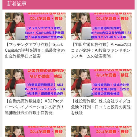
新着記事
【マッチングアプリ詐欺】Spark
【羽田空港広告詐欺】AiFeexの口
Capitalの評判を調査！偽装業者の
コミが危険！AI投資ファンドポン
出金詐欺手口と被害
ジスキームの被害実態
【自動売買詐欺確定】AD2 Proグ
【株投資詐欺】株式会社ライズは
ローバルイノベーションの評判！
危険？評判・口コミと投資の実態
逮捕歴社長の詐欺手口告発
を検証