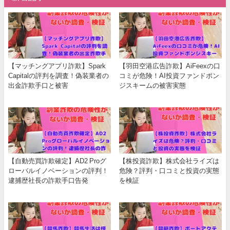
【マッチングアプリ詐欺】Spark
【羽田空港広告詐欺】AiFeexの口
Capitalの評判を調査！偽装業者の
コミが危険！AI投資ファンドポン
出金詐欺手口と被害
ジスキームの被害実態
【自動売買詐欺確定】AD2 Proグ
【株投資詐欺】株式会社ライズは
ローバルイノベーションの評判！
危険？評判・口コミと投資の実態
逮捕歴社長の詐欺手口告発
を検証