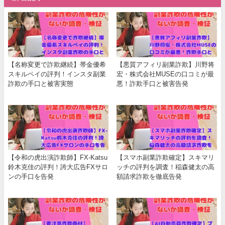
【名称変更で詐欺継続】帯金優希
【悪質アフィリ副業詐欺】川野将
スキルペイの評判！インスタ副業
宏・株式会社MUSEの口コミが最
詐欺の手口と被害実態
悪！詐欺手口と被害告発
【令和の虎出演詐欺師】FX-Katsu
【スマホ副業詐欺確定】スキマリ
鈴木克佳の評判！誇大広告FXサロ
ッチの評判を調査！稲森健太の高
ンの手口を告発
額請求詐欺を徹底告発