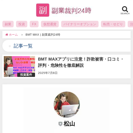
SEARCH
副業
投資
FX
仮想通貨
バイナリーオプション
転売・せどり
ホーム
BMT MAX | 副業裁判24時
記事一覧
BMT MAXアプリに注意！詐欺被害・口コミ・
評判・危険性を徹底解説
2025年7月8日
投資案件