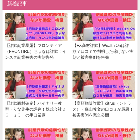
新着記事
【詐欺副業暴露】フロンティア
【FX商材詐欺】Wealth Onは詐
（FRONTIRE）ちょなは詐欺！イ
欺？口コミで判明した稼げない実
ンスタ副業被害の実態告発
態と被害事例を告発
【詐欺商材確定】バイナリー教
【高額物販詐欺】citrus（シトラ
室・りな先生の評判！株式会社ミ
ス）・森山敦文の口コミが最悪！
ラーミラーの手口暴露
被害実態を完全公開