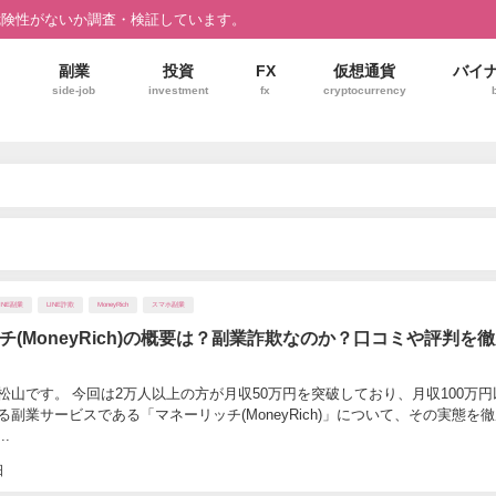
危険性がないか調査・検証しています。
副業
投資
FX
仮想通貨
バイ
side-job
investment
fx
cryptocurrency
LINE副業
LINE詐欺
MoneyRich
スマホ副業
チ(MoneyRich)の概要は？副業詐欺なのか？口コミや評判を
松山です。 今回は2万人以上の方が月収50万円を突破しており、月収100万円
副業サービスである「マネーリッチ(MoneyRich)」について、その実態を
.
日