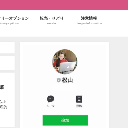
ナリーオプション
転売・せどり
注意情報
binary-options
resale
danger-information
徹底
以上
徹底的