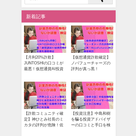
新着記事
【月利20%詐欺】
【仮想通貨詐欺確定】
JUNTOSHIの口コミが
ノバフューチャーズの
最悪！仮想通貨AI投資
評判が真っ黒！
詐欺の全貌を徹底検証
NovaFutures手口を徹底
解剖
【詐欺コミュニティ確
【投資注意】中島和樹
定】神ひとみ社長のミ
を騙る投資アドバイザ
カタの評判が危険！佐
ーの口コミと手口を検
藤伸次詐欺の手口を告
証