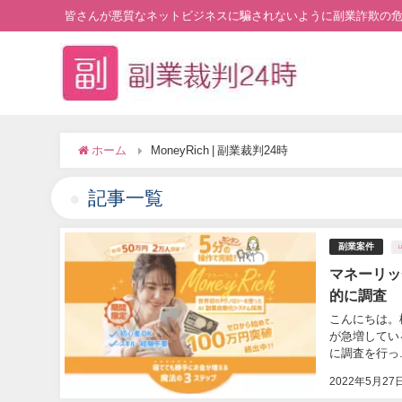
皆さんが悪質なネットビジネスに騙されないように副業詐欺の
ホーム
MoneyRich | 副業裁判24時
記事一覧
副業案件
マネーリッ
的に調査
こんにちは。
が急増している
に調査を行っ..
2022年5月27